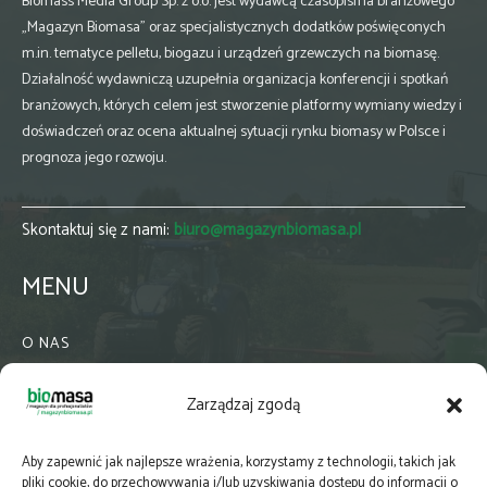
Biomass Media Group Sp. z o.o. jest wydawcą czasopisma branżowego
„Magazyn Biomasa” oraz specjalistycznych dodatków poświęconych
m.in. tematyce pelletu, biogazu i urządzeń grzewczych na biomasę.
Działalność wydawniczą uzupełnia organizacja konferencji i spotkań
branżowych, których celem jest stworzenie platformy wymiany wiedzy i
doświadczeń oraz ocena aktualnej sytuacji rynku biomasy w Polsce i
prognoza jego rozwoju.
Skontaktuj się z nami:
biuro@magazynbiomasa.pl
MENU
O NAS
KONTAKT
Zarządzaj zgodą
WSPÓŁPRACA
ZIELONA GMINA
Aby zapewnić jak najlepsze wrażenia, korzystamy z technologii, takich jak
PRENUMERATA
pliki cookie, do przechowywania i/lub uzyskiwania dostępu do informacji o