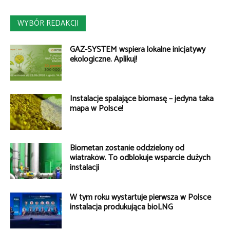
WYBÓR REDAKCJI
GAZ-SYSTEM wspiera lokalne inicjatywy
ekologiczne. Aplikuj!
Instalacje spalające biomasę – jedyna taka
mapa w Polsce!
Biometan zostanie oddzielony od
wiatraków. To odblokuje wsparcie dużych
instalacji
W tym roku wystartuje pierwsza w Polsce
instalacja produkująca bioLNG