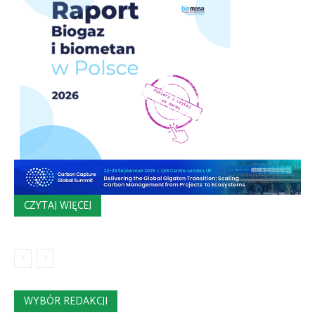
CZYTAJ WIĘCEJ
WYBÓR REDAKCJI