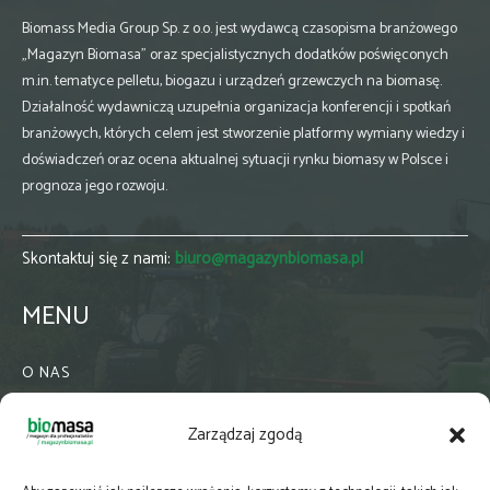
Biomass Media Group Sp. z o.o. jest wydawcą czasopisma branżowego
„Magazyn Biomasa” oraz specjalistycznych dodatków poświęconych
m.in. tematyce pelletu, biogazu i urządzeń grzewczych na biomasę.
Działalność wydawniczą uzupełnia organizacja konferencji i spotkań
branżowych, których celem jest stworzenie platformy wymiany wiedzy i
doświadczeń oraz ocena aktualnej sytuacji rynku biomasy w Polsce i
prognoza jego rozwoju.
Skontaktuj się z nami:
biuro@magazynbiomasa.pl
MENU
O NAS
KONTAKT
Zarządzaj zgodą
WSPÓŁPRACA
ZIELONA GMINA