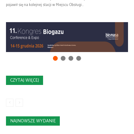
pojawił się na kolejnej stacji w Miejscu Obsługi...
CZYTAJ WIĘCEJ
NAJNOWSZE WYDANIE