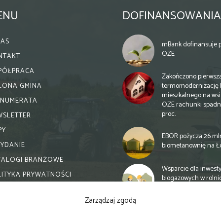
ENU
DOFINANSOWANIA
NAS
mBank dofinansuje p
OZE
NTAKT
PÓŁPRACA
Zakończono pierwsz
termomodernizację 
ELONA GMINA
mieszkalnego na wsi.
ENUMERATA
OZE rachunki spadn
proc.
WSLETTER
PY
EBOR pożycza 26 ml
WYDANIE
biometanownię na Ł
TALOGI BRANŻOWE
Wsparcie dla inwesty
LITYKA PRYWATNOŚCI
biogazowych w rolni
zmiany
Zarządzaj zgodą
Banki otwierają się n
inwestycje biogazow