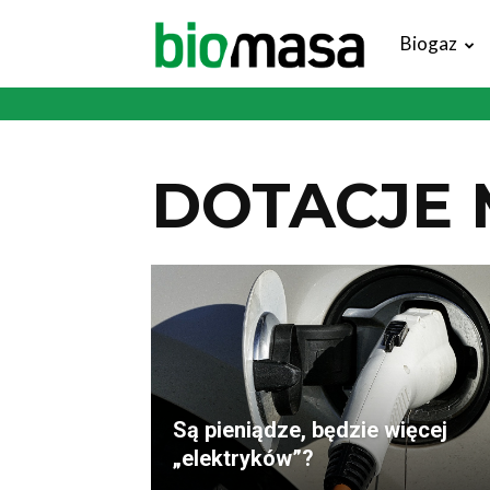
Magazyn
Biogaz
Biomasa
DOTACJE 
Są pieniądze, będzie więcej
„elektryków”?