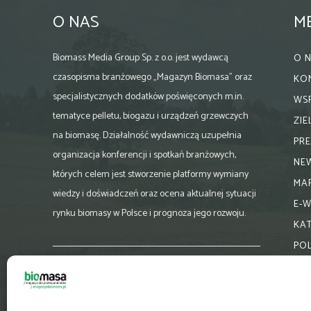
O NAS
M
Biomass Media Group Sp. z o.o. jest wydawcą
O 
czasopisma branżowego „Magazyn Biomasa” oraz
KO
specjalistycznych dodatków poświęconych m.in.
WS
tematyce pelletu, biogazu i urządzeń grzewczych
ZI
na biomasę. Działalność wydawniczą uzupełnia
PR
organizacja konferencji i spotkań branżowych,
NE
których celem jest stworzenie platformy wymiany
MA
wiedzy i doświadczeń oraz ocena aktualnej sytuacji
E-
rynku biomasy w Polsce i prognoza jego rozwoju.
KA
PO
Skontaktuj się z nami:
biuro@magazynbiomasa.pl