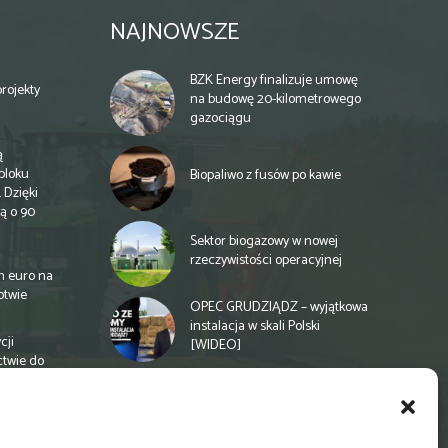
NAJNOWSZE
BZK Energy finalizuje umowę
rojekty
na budowę 20-kilometrowego
gazociągu
ą
bloku
Biopaliwo z fusów po kawie
 Dzięki
ą o 90
Sektor biogazowy w nowej
rzeczywistości operacyjnej
n euro na
otwie
OPEC GRUDZIĄDZ – wyjątkowa
instalacja w skali Polski
cji
[WIDEO]
ctwie do
Spółdzielnia energetyczna w
Gminie Zbuczyn chce mieć
biogazownię rolniczą
a
e