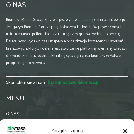
O NAS
Biomass Media Group Sp. z o.o. jest wydawcą czasopisma branżowego
„Magazyn Biomasa” oraz specjalistycznych dodatków poświęconych
m.in. tematyce pelletu, biogazu i urządzeń grzewczych na biomasę.
Działalność wydawniczą uzupełnia organizacja konferencji i spotkań
branżowych, których celem jest stworzenie platformy wymiany wiedzy i
doświadczeń oraz ocena aktualnej sytuacji rynku biomasy w Polsce i
prognoza jego rozwoju.
Skontaktuj się z nami:
biuro@magazynbiomasa.pl
MENU
O NAS
KONTAKT
Zarządzaj zgodą
WSPÓŁPRACA