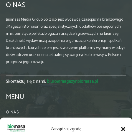
O NAS
Biomass Media Group Sp. z o.o. jest wydawcą czasopisma branżowego
„Magazyn Biomasa” oraz specjalistycznych dodatków poświęconych
m.in. tematyce pelletu, biogazu i urządzeń grzewczych na biomasę.
Działalność wydawniczą uzupełnia organizacja konferencji i spotkań
branżowych, których celem jest stworzenie platformy wymiany wiedzy i
doświadczeń oraz ocena aktualnej sytuacji rynku biomasy w Polsce i
prognoza jego rozwoju.
Skontaktuj się z nami:
biuro@magazynbiomasa.pl
MENU
O NAS
KONTAKT
Zarządzaj zgodą
WSPÓŁPRACA