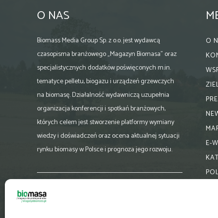
O NAS
M
Biomass Media Group Sp. z o.o. jest wydawcą
O 
czasopisma branżowego „Magazyn Biomasa” oraz
KO
specjalistycznych dodatków poświęconych m.in.
WS
tematyce pelletu, biogazu i urządzeń grzewczych
ZI
na biomasę. Działalność wydawniczą uzupełnia
PR
organizacja konferencji i spotkań branżowych,
NE
których celem jest stworzenie platformy wymiany
MA
wiedzy i doświadczeń oraz ocena aktualnej sytuacji
E-
rynku biomasy w Polsce i prognoza jego rozwoju.
KA
PO
Skontaktuj się z nami:
biuro@magazynbiomasa.pl