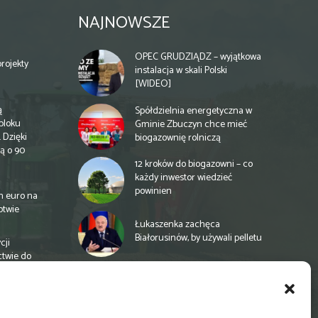
NAJNOWSZE
OPEC GRUDZIĄDZ – wyjątkowa
rojekty
instalacja w skali Polski
[WIDEO]
ą
Spółdzielnia energetyczna w
bloku
Gminie Zbuczyn chce mieć
 Dzięki
biogazownię rolniczą
ą o 90
12 kroków do biogazowni – co
każdy inwestor wiedzieć
powinien
n euro na
otwie
Łukaszenka zachęca
Białorusinów, by używali pelletu
cji
ctwie do
„Czy po drodze Ci do PSZOKu?”
Wypełnij ankietę!
a
e