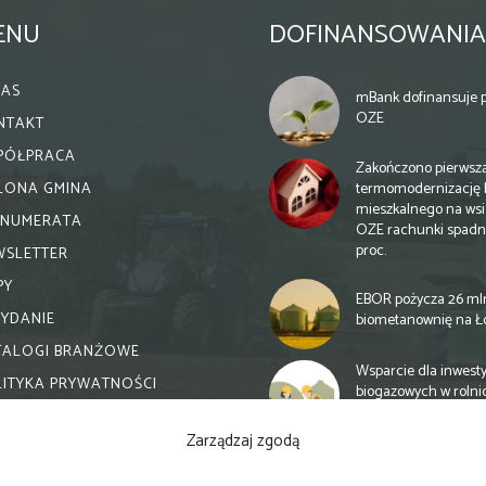
ENU
DOFINANSOWANIA
NAS
mBank dofinansuje p
OZE
NTAKT
PÓŁPRACA
Zakończono pierwsz
termomodernizację 
ELONA GMINA
mieszkalnego na wsi.
ENUMERATA
OZE rachunki spadn
proc.
WSLETTER
PY
EBOR pożycza 26 ml
WYDANIE
biometanownię na Ł
TALOGI BRANŻOWE
Wsparcie dla inwesty
LITYKA PRYWATNOŚCI
biogazowych w rolni
zmiany
Zarządzaj zgodą
Banki otwierają się n
inwestycje biogazow