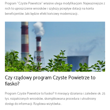
Program "Czyste Powietrze" właśnie ulega modyfikacjom. Najważniejsze z
nich to uproszczenie wniosków i szybszy przepływ dotacji na konta
beneficjentów. Jaki będzie efekt końcowy modernizacji...
Czy rządowy program Czyste Powietrze to
fiasko?
Program Czyste Powietrze to fiasko? 11 miesięcy działania i zaledwie ok. 25
tys. rozpatrzonych wniosków, skomplikowana procedura i utrudniony
dostęp do informacji. Rządowa wizytówka...