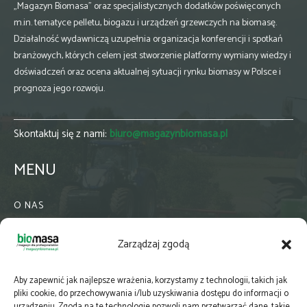
„Magazyn Biomasa” oraz specjalistycznych dodatków poświęconych
m.in. tematyce pelletu, biogazu i urządzeń grzewczych na biomasę.
Działalność wydawniczą uzupełnia organizacja konferencji i spotkań
branżowych, których celem jest stworzenie platformy wymiany wiedzy i
doświadczeń oraz ocena aktualnej sytuacji rynku biomasy w Polsce i
prognoza jego rozwoju.
Skontaktuj się z nami:
biuro@magazynbiomasa.pl
MENU
O NAS
KONTAKT
Zarządzaj zgodą
WSPÓŁPRACA
ZIELONA GMINA
Aby zapewnić jak najlepsze wrażenia, korzystamy z technologii, takich jak
PRENUMERATA
pliki cookie, do przechowywania i/lub uzyskiwania dostępu do informacji o
urządzeniu. Zgoda na te technologie pozwoli nam przetwarzać dane, takie