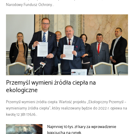
Narodowy Fundusz Ochrony...
Przemyśl wymieni źródła ciepła na
ekologiczne
Przemyśl wymieni źródła ciepła. Wartość projektu „Ekologiczny Przemyśl –
wymieniamy źródła ciepła”, który realizowany będzie do 2022 r. opiewa na
kwotę 12 381 176,16...
Najmniej 10 tys. zł kary za wprowadzenie
kopciucha na rynek