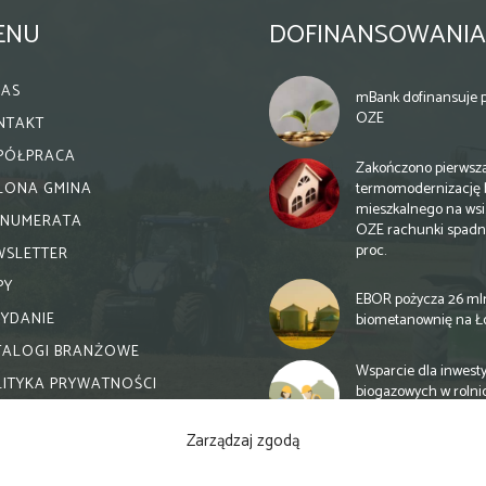
ENU
DOFINANSOWANIA
NAS
mBank dofinansuje p
OZE
NTAKT
PÓŁPRACA
Zakończono pierwsz
termomodernizację 
ELONA GMINA
mieszkalnego na wsi.
ENUMERATA
OZE rachunki spadn
proc.
WSLETTER
PY
EBOR pożycza 26 ml
WYDANIE
biometanownię na Ł
TALOGI BRANŻOWE
Wsparcie dla inwesty
LITYKA PRYWATNOŚCI
biogazowych w rolni
zmiany
Zarządzaj zgodą
Banki otwierają się n
inwestycje biogazow