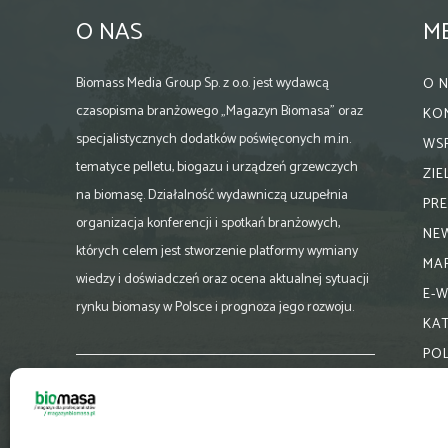
O NAS
M
Biomass Media Group Sp. z o.o. jest wydawcą
O 
czasopisma branżowego „Magazyn Biomasa” oraz
KO
specjalistycznych dodatków poświęconych m.in.
WS
tematyce pelletu, biogazu i urządzeń grzewczych
ZI
na biomasę. Działalność wydawniczą uzupełnia
PR
organizacja konferencji i spotkań branżowych,
NE
których celem jest stworzenie platformy wymiany
MA
wiedzy i doświadczeń oraz ocena aktualnej sytuacji
E-
rynku biomasy w Polsce i prognoza jego rozwoju.
KA
PO
Skontaktuj się z nami:
biuro@magazynbiomasa.pl