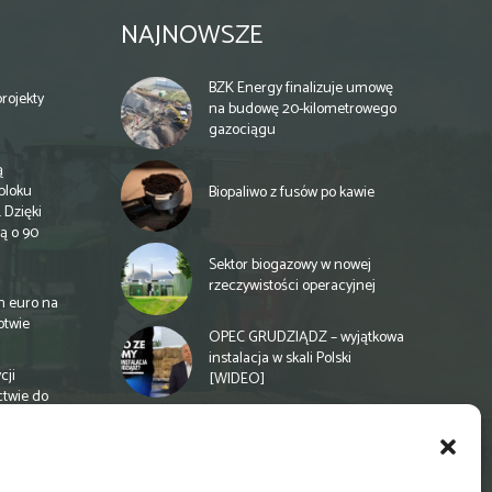
NAJNOWSZE
BZK Energy finalizuje umowę
rojekty
na budowę 20-kilometrowego
gazociągu
ą
bloku
Biopaliwo z fusów po kawie
 Dzięki
ą o 90
Sektor biogazowy w nowej
rzeczywistości operacyjnej
n euro na
otwie
OPEC GRUDZIĄDZ – wyjątkowa
instalacja w skali Polski
cji
[WIDEO]
ctwie do
Spółdzielnia energetyczna w
Gminie Zbuczyn chce mieć
biogazownię rolniczą
a
e