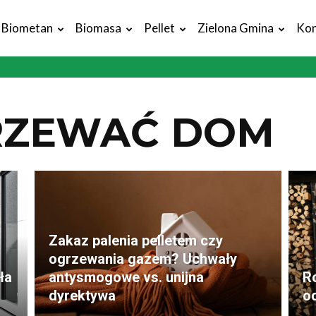
Biometan
Biomasa
Pellet
Zielona Gmina
Kon
RZEWAĆ DOM
Zakaz palenia pelletem czy
ogrzewania gazem? Uchwały
ła
antysmogowe vs. unijna
R
dyrektywa
o