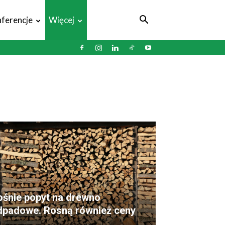
ferencje
Więcej
ośnie popyt na drewno
dpadowe. Rosną również ceny