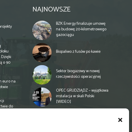
NAJNOWSZE
BZK Energy finalizuje umowę
rojekty
na budowę 20-kilometrowego
gazociągu
ą
bloku
Biopaliwo z fusów po kawie
 Dzięki
ą o 90
Sektor biogazowy w nowej
rzeczywistości operacyjnej
n euro na
otwie
OPEC GRUDZIĄDZ – wyjątkowa
instalacja w skali Polski
cji
[WIDEO]
ctwie do
Spółdzielnia energetyczna w
Gminie Zbuczyn chce mieć
biogazownię rolniczą
a
e