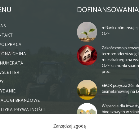
ENU
DOFINANSOWANIA
NAS
mBank dofinansuje p
OZE
NTAKT
PÓŁPRACA
Zakończono pierwsz
termomodernizację 
ELONA GMINA
mieszkalnego na wsi.
ENUMERATA
OZE rachunki spadn
proc.
WSLETTER
PY
EBOR pożycza 26 ml
WYDANIE
biometanownię na Ł
TALOGI BRANŻOWE
Wsparcie dla inwesty
LITYKA PRYWATNOŚCI
biogazowych w rolni
zmiany
Zarządzaj zgodą
Banki otwierają się n
inwestycje biogazow