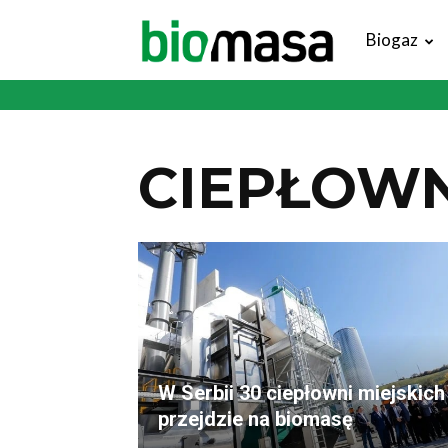
Magazyn
Biogaz
Biomasa
CIEPŁOWN
W Serbii 30 ciepłowni miejskich
przejdzie na biomasę