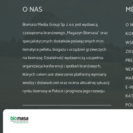
O NAS
M
Biomass Media Group Sp. z o.o. jest wydawcą
O 
czasopisma branżowego „Magazyn Biomasa” oraz
KO
specjalistycznych dodatków poświęconych m.in.
WS
tematyce pelletu, biogazu i urządzeń grzewczych
ZI
na biomasę. Działalność wydawniczą uzupełnia
PR
organizacja konferencji i spotkań branżowych,
NE
których celem jest stworzenie platformy wymiany
MA
wiedzy i doświadczeń oraz ocena aktualnej sytuacji
E-
rynku biomasy w Polsce i prognoza jego rozwoju.
KA
PO
Skontaktuj się z nami:
biuro@magazynbiomasa.pl