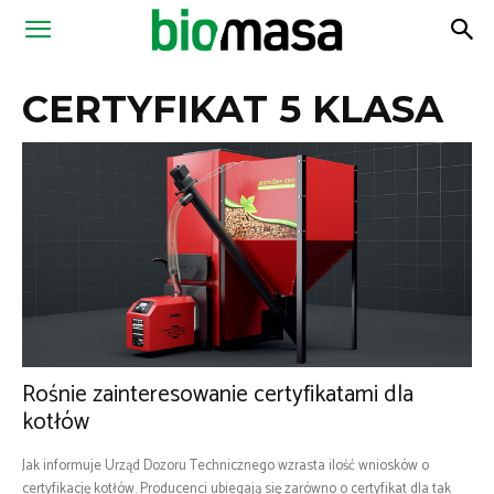
Magazyn
CERTYFIKAT 5 KLASA
Biomasa
Rośnie zainteresowanie certyfikatami dla
kotłów
Jak informuje Urząd Dozoru Technicznego wzrasta ilość wniosków o
certyfikację kotłów. Producenci ubiegają się zarówno o certyfikat dla tak