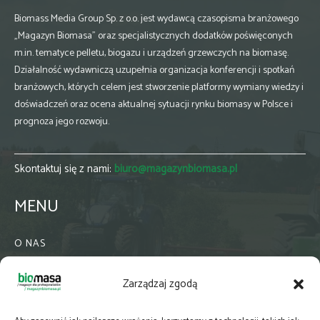
Biomass Media Group Sp. z o.o. jest wydawcą czasopisma branżowego
„Magazyn Biomasa” oraz specjalistycznych dodatków poświęconych
m.in. tematyce pelletu, biogazu i urządzeń grzewczych na biomasę.
Działalność wydawniczą uzupełnia organizacja konferencji i spotkań
branżowych, których celem jest stworzenie platformy wymiany wiedzy i
doświadczeń oraz ocena aktualnej sytuacji rynku biomasy w Polsce i
prognoza jego rozwoju.
Skontaktuj się z nami:
biuro@magazynbiomasa.pl
MENU
O NAS
KONTAKT
Zarządzaj zgodą
WSPÓŁPRACA
ZIELONA GMINA