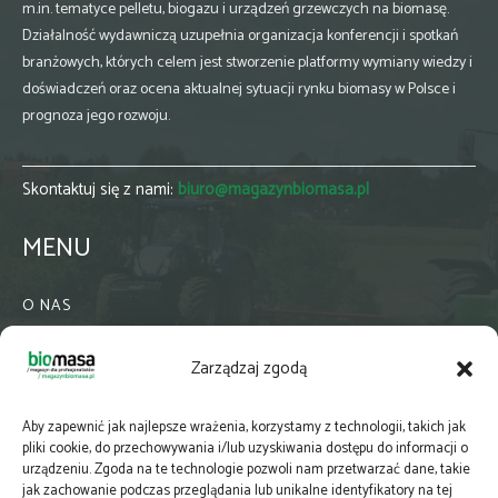
m.in. tematyce pelletu, biogazu i urządzeń grzewczych na biomasę.
Działalność wydawniczą uzupełnia organizacja konferencji i spotkań
branżowych, których celem jest stworzenie platformy wymiany wiedzy i
doświadczeń oraz ocena aktualnej sytuacji rynku biomasy w Polsce i
prognoza jego rozwoju.
Skontaktuj się z nami:
biuro@magazynbiomasa.pl
MENU
O NAS
KONTAKT
Zarządzaj zgodą
WSPÓŁPRACA
ZIELONA GMINA
Aby zapewnić jak najlepsze wrażenia, korzystamy z technologii, takich jak
PRENUMERATA
pliki cookie, do przechowywania i/lub uzyskiwania dostępu do informacji o
urządzeniu. Zgoda na te technologie pozwoli nam przetwarzać dane, takie
NEWSLETTER
jak zachowanie podczas przeglądania lub unikalne identyfikatory na tej