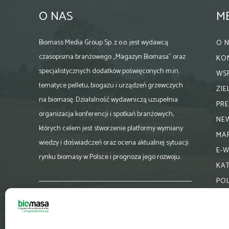
O NAS
M
Biomass Media Group Sp. z o.o. jest wydawcą
O 
czasopisma branżowego „Magazyn Biomasa” oraz
KO
specjalistycznych dodatków poświęconych m.in.
WS
tematyce pelletu, biogazu i urządzeń grzewczych
ZI
na biomasę. Działalność wydawniczą uzupełnia
PR
organizacja konferencji i spotkań branżowych,
NE
których celem jest stworzenie platformy wymiany
MA
wiedzy i doświadczeń oraz ocena aktualnej sytuacji
E-
rynku biomasy w Polsce i prognoza jego rozwoju.
KA
PO
Skontaktuj się z nami:
biuro@magazynbiomasa.pl