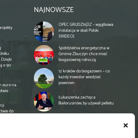
NAJNOWSZE
OPEC GRUDZIĄDZ – wyjątkowa
rojekty
instalacja w skali Polski
[WIDEO]
ą
Spółdzielnia energetyczna w
bloku
Gminie Zbuczyn chce mieć
 Dzięki
biogazownię rolniczą
ą o 90
12 kroków do biogazowni – co
każdy inwestor wiedzieć
powinien
n euro na
otwie
Łukaszenka zachęca
Białorusinów, by używali pelletu
cji
ctwie do
„Czy po drodze Ci do PSZOKu?”
Wypełnij ankietę!
a
e