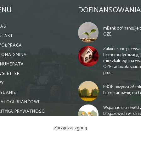
ENU
DOFINANSOWANIA
NAS
mBank dofinansuje p
OZE
NTAKT
PÓŁPRACA
Zakończono pierwsz
termomodernizację 
ELONA GMINA
mieszkalnego na wsi.
ENUMERATA
OZE rachunki spadn
proc.
WSLETTER
PY
EBOR pożycza 26 ml
WYDANIE
biometanownię na Ł
TALOGI BRANŻOWE
Wsparcie dla inwesty
LITYKA PRYWATNOŚCI
biogazowych w rolni
zmiany
Zarządzaj zgodą
Banki otwierają się n
inwestycje biogazow