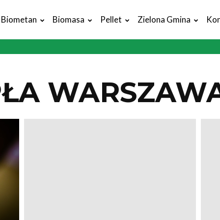
Biometan
Biomasa
Pellet
Zielona Gmina
Kon
PŁA WARSZAW