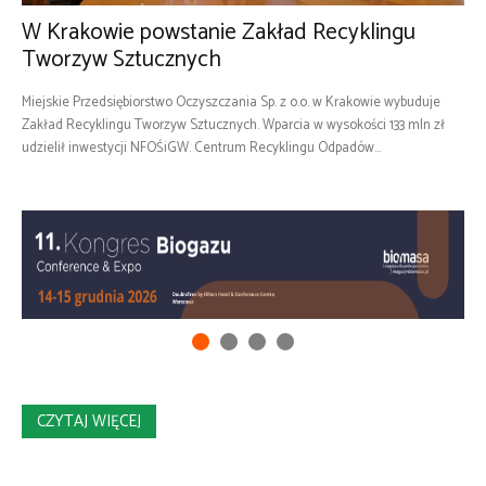
W Krakowie powstanie Zakład Recyklingu
Tworzyw Sztucznych
Miejskie Przedsiębiorstwo Oczyszczania Sp. z o.o. w Krakowie wybuduje
Zakład Recyklingu Tworzyw Sztucznych. Wparcia w wysokości 133 mln zł
udzielił inwestycji NFOŚiGW. Centrum Recyklingu Odpadów...
CZYTAJ WIĘCEJ