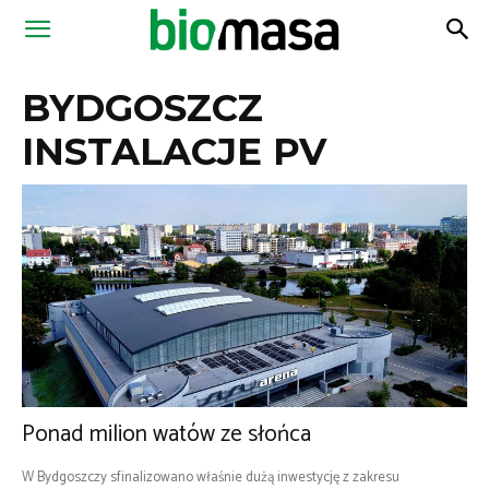
Magazyn
BYDGOSZCZ
Biomasa
INSTALACJE PV
Ponad milion watów ze słońca
W Bydgoszczy sfinalizowano właśnie dużą inwestycję z zakresu