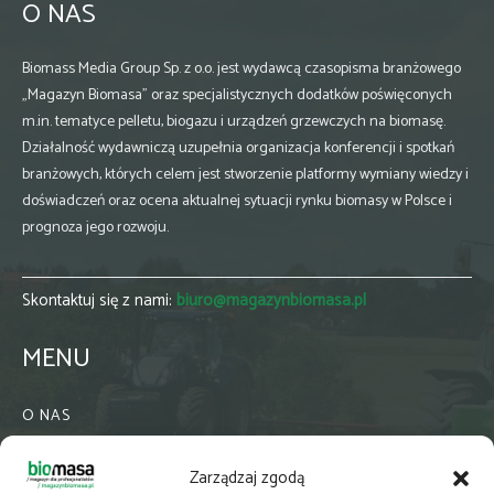
O NAS
Biomass Media Group Sp. z o.o. jest wydawcą czasopisma branżowego
„Magazyn Biomasa” oraz specjalistycznych dodatków poświęconych
m.in. tematyce pelletu, biogazu i urządzeń grzewczych na biomasę.
Działalność wydawniczą uzupełnia organizacja konferencji i spotkań
branżowych, których celem jest stworzenie platformy wymiany wiedzy i
doświadczeń oraz ocena aktualnej sytuacji rynku biomasy w Polsce i
prognoza jego rozwoju.
Skontaktuj się z nami:
biuro@magazynbiomasa.pl
MENU
O NAS
KONTAKT
Zarządzaj zgodą
WSPÓŁPRACA