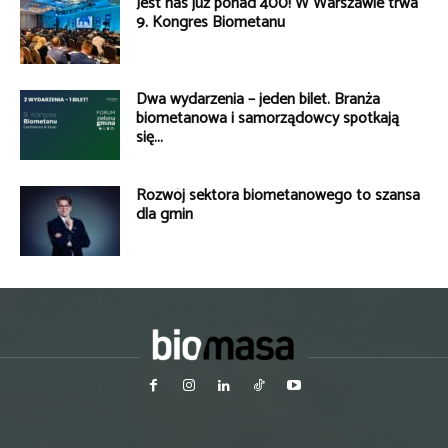
Jest nas już ponad 400! W Warszawie trwa
9. Kongres Biometanu
Dwa wydarzenia – jeden bilet. Branża
biometanowa i samorządowcy spotkają
się...
Rozwój sektora biometanowego to szansa
dla gmin