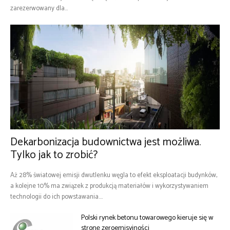
zarezerwowany dla...
Dekarbonizacja budownictwa jest możliwa.
Tylko jak to zrobić?
Aż 28% światowej emisji dwutlenku węgla to efekt eksploatacji budynków,
a kolejne 10% ma związek z produkcją materiałów i wykorzystywaniem
technologii do ich powstawania....
Polski rynek betonu towarowego kieruje się w
stronę zeroemisyjności