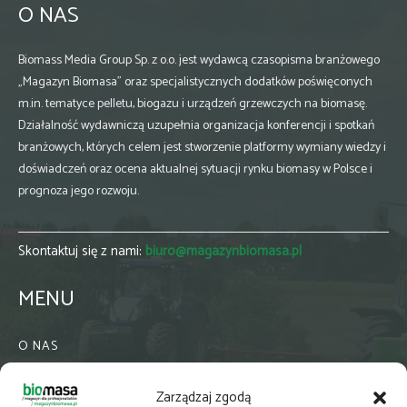
O NAS
Biomass Media Group Sp. z o.o. jest wydawcą czasopisma branżowego
„Magazyn Biomasa” oraz specjalistycznych dodatków poświęconych
m.in. tematyce pelletu, biogazu i urządzeń grzewczych na biomasę.
Działalność wydawniczą uzupełnia organizacja konferencji i spotkań
branżowych, których celem jest stworzenie platformy wymiany wiedzy i
doświadczeń oraz ocena aktualnej sytuacji rynku biomasy w Polsce i
prognoza jego rozwoju.
Skontaktuj się z nami:
biuro@magazynbiomasa.pl
MENU
O NAS
KONTAKT
Zarządzaj zgodą
WSPÓŁPRACA