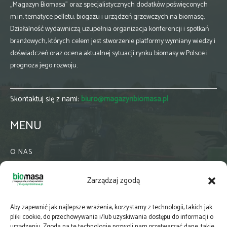
„Magazyn Biomasa” oraz specjalistycznych dodatków poświęconych
m.in. tematyce pelletu, biogazu i urządzeń grzewczych na biomasę.
Działalność wydawniczą uzupełnia organizacja konferencji i spotkań
branżowych, których celem jest stworzenie platformy wymiany wiedzy i
doświadczeń oraz ocena aktualnej sytuacji rynku biomasy w Polsce i
prognoza jego rozwoju.
Skontaktuj się z nami:
biuro@magazynbiomasa.pl
MENU
O NAS
KONTAKT
Zarządzaj zgodą
WSPÓŁPRACA
ZIELONA GMINA
Aby zapewnić jak najlepsze wrażenia, korzystamy z technologii, takich jak
PRENUMERATA
pliki cookie, do przechowywania i/lub uzyskiwania dostępu do informacji o
urządzeniu. Zgoda na te technologie pozwoli nam przetwarzać dane, takie