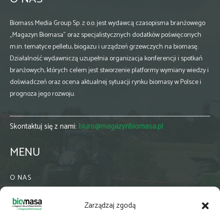
Biomass Media Group Sp. z o.o. jest wydawcą czasopisma branżowego
„Magazyn Biomasa” oraz specjalistycznych dodatków poświęconych
m.in. tematyce pelletu, biogazu i urządzeń grzewczych na biomasę.
Działalność wydawniczą uzupełnia organizacja konferencji i spotkań
branżowych, których celem jest stworzenie platformy wymiany wiedzy i
doświadczeń oraz ocena aktualnej sytuacji rynku biomasy w Polsce i
prognoza jego rozwoju.
Skontaktuj się z nami:
biuro@magazynbiomasa.pl
MENU
O NAS
KONTAKT
Zarządzaj zgodą
WSPÓŁPRACA