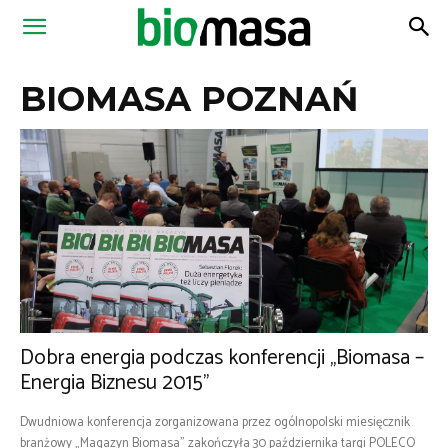
Magazyn
BIOMASA POZNAŃ
Biomasa
Dobra energia podczas konferencji „Biomasa –
Energia Biznesu 2015”
Dwudniowa konferencja zorganizowana przez ogólnopolski miesięcznik
branżowy „Magazyn Biomasa” zakończyła 30 października targi POLECO