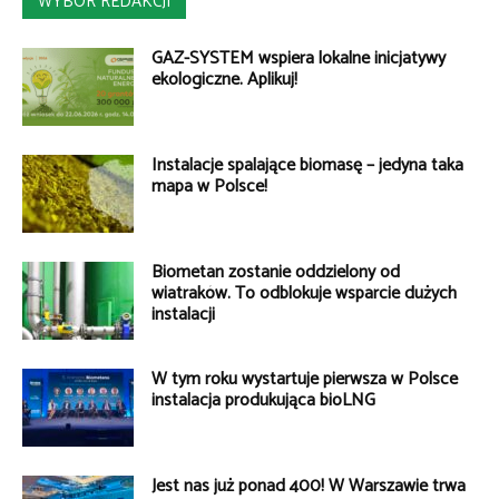
WYBÓR REDAKCJI
GAZ-SYSTEM wspiera lokalne inicjatywy
ekologiczne. Aplikuj!
Instalacje spalające biomasę – jedyna taka
mapa w Polsce!
Biometan zostanie oddzielony od
wiatraków. To odblokuje wsparcie dużych
instalacji
W tym roku wystartuje pierwsza w Polsce
instalacja produkująca bioLNG
Jest nas już ponad 400! W Warszawie trwa