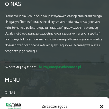
O NAS
Biomass Media Group Sp. z o.o. jest wydawcą czasopisma branżowego
„Magazyn Biomasa” oraz specjalistycznych dodatków poświęconych
m.in. tematyce pelletu, biogazu i urządzeń grzewczych na biomasę.
Działalność wydawniczą uzupełnia organizacja konferencji i spotkań
branżowych, których celem jest stworzenie platformy wymiany wiedzy i
doświadczeń oraz ocena aktualnej sytuacji rynku biomasy w Polsce i
prognoza jego rozwoju.
Skontaktuj się z nami:
biuro@magazynbiomasa.pl
MENU
O NAS
KONTAKT
Zarządzaj zgodą
WSPÓŁPRACA