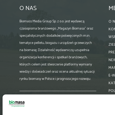
O NAS
M
Biomass Media Group Sp. z o.o. jest wydawcą
O 
czasopisma branżowego „Magazyn Biomasa” oraz
KO
specjalistycznych dodatków poświęconych m.in.
WS
tematyce pelletu, biogazu i urządzeń grzewczych
ZI
na biomasę. Działalność wydawniczą uzupełnia
PR
organizacja konferencji i spotkań branżowych,
NE
których celem jest stworzenie platformy wymiany
MA
wiedzy i doświadczeń oraz ocena aktualnej sytuacji
E-
rynku biomasy w Polsce i prognoza jego rozwoju.
KA
PO
Skontaktuj się z nami:
biuro@magazynbiomasa.pl