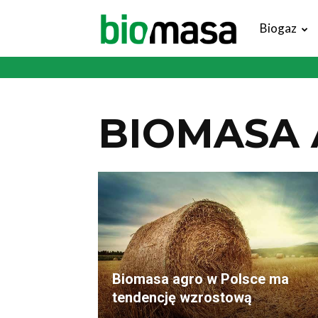
Magazyn
Biogaz
Biomasa
BIOMASA 
Biomasa agro w Polsce ma
tendencję wzrostową