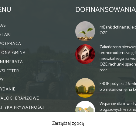
ENU
DOFINANSOWANIA
NAS
mBank dofinansuje p
OZE
NTAKT
PÓŁPRACA
Zakończono pierwsz
termomodernizację 
ELONA GMINA
mieszkalnego na wsi.
ENUMERATA
OZE rachunki spadn
proc.
WSLETTER
PY
EBOR pożycza 26 ml
WYDANIE
biometanownię na Ł
TALOGI BRANŻOWE
Wsparcie dla inwesty
LITYKA PRYWATNOŚCI
biogazowych w rolni
zmiany
Zarządzaj zgodą
Banki otwierają się n
inwestycje biogazow