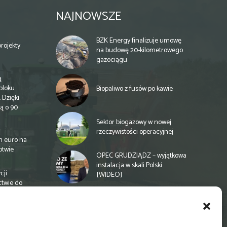
NAJNOWSZE
BZK Energy finalizuje umowę
rojekty
na budowę 20-kilometrowego
gazociągu
ą
bloku
Biopaliwo z fusów po kawie
 Dzięki
ą o 90
Sektor biogazowy w nowej
rzeczywistości operacyjnej
n euro na
otwie
OPEC GRUDZIĄDZ – wyjątkowa
instalacja w skali Polski
cji
[WIDEO]
ctwie do
Spółdzielnia energetyczna w
Gminie Zbuczyn chce mieć
biogazownię rolniczą
a
e