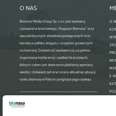
O NAS
M
Biomass Media Group Sp. z o.o. jest wydawcą
O 
czasopisma branżowego „Magazyn Biomasa” oraz
KO
specjalistycznych dodatków poświęconych m.in.
WS
tematyce pelletu, biogazu i urządzeń grzewczych
ZI
na biomasę. Działalność wydawniczą uzupełnia
PR
organizacja konferencji i spotkań branżowych,
NE
których celem jest stworzenie platformy wymiany
MA
wiedzy i doświadczeń oraz ocena aktualnej sytuacji
E-
rynku biomasy w Polsce i prognoza jego rozwoju.
KA
PO
Skontaktuj się z nami:
biuro@magazynbiomasa.pl