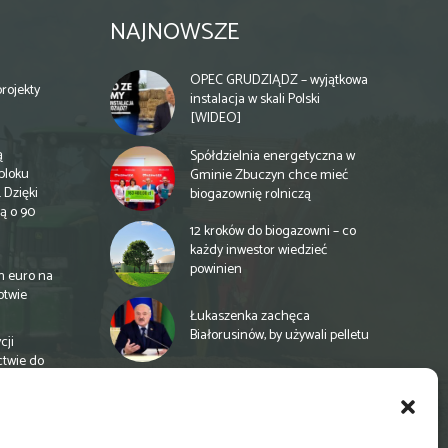
NAJNOWSZE
OPEC GRUDZIĄDZ – wyjątkowa
rojekty
instalacja w skali Polski
[WIDEO]
ą
Spółdzielnia energetyczna w
bloku
Gminie Zbuczyn chce mieć
 Dzięki
biogazownię rolniczą
ą o 90
12 kroków do biogazowni – co
każdy inwestor wiedzieć
powinien
n euro na
otwie
Łukaszenka zachęca
Białorusinów, by używali pelletu
cji
ctwie do
„Czy po drodze Ci do PSZOKu?”
Wypełnij ankietę!
a
e