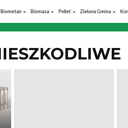
Biometan
Biomasa
Pellet
Zielona Gmina
Kon
NIESZKODLIWE