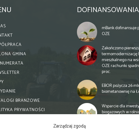
ENU
DOFINANSOWANIA
NAS
mBank dofinansuje p
OZE
NTAKT
PÓŁPRACA
Zakończono pierwsz
termomodernizację 
ELONA GMINA
mieszkalnego na wsi.
ENUMERATA
OZE rachunki spadn
proc.
WSLETTER
PY
EBOR pożycza 26 ml
WYDANIE
biometanownię na Ł
TALOGI BRANŻOWE
Wsparcie dla inwesty
LITYKA PRYWATNOŚCI
biogazowych w rolni
zmiany
Zarządzaj zgodą
Banki otwierają się n
inwestycje biogazow