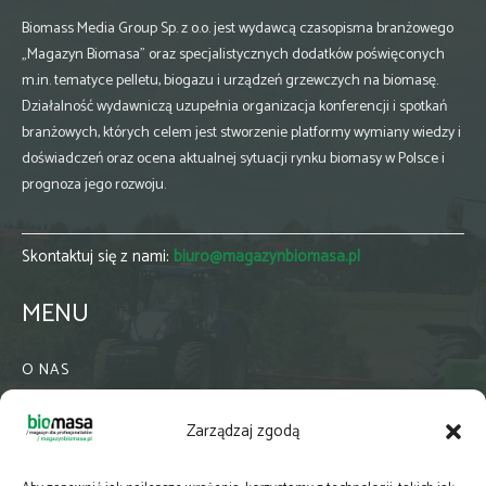
Biomass Media Group Sp. z o.o. jest wydawcą czasopisma branżowego
„Magazyn Biomasa” oraz specjalistycznych dodatków poświęconych
m.in. tematyce pelletu, biogazu i urządzeń grzewczych na biomasę.
Działalność wydawniczą uzupełnia organizacja konferencji i spotkań
branżowych, których celem jest stworzenie platformy wymiany wiedzy i
doświadczeń oraz ocena aktualnej sytuacji rynku biomasy w Polsce i
prognoza jego rozwoju.
Skontaktuj się z nami:
biuro@magazynbiomasa.pl
MENU
O NAS
KONTAKT
Zarządzaj zgodą
WSPÓŁPRACA
ZIELONA GMINA