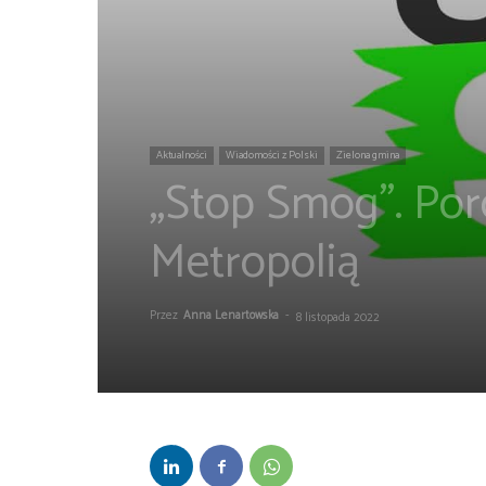
Aktualności
Wiadomości z Polski
Zielona gmina
„Stop Smog”. Po
Metropolią
Przez
Anna Lenartowska
-
8 listopada 2022