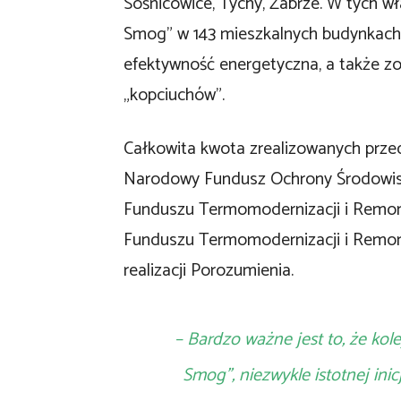
Sośnicowice, Tychy, Zabrze. W tych w
Smog” w 143 mieszkalnych budynkach
efektywność energetyczna, a także z
„kopciuchów”.
Całkowita kwota zrealizowanych przed
Narodowy Fundusz Ochrony Środowis
Funduszu Termomodernizacji i Remon
Funduszu Termomodernizacji i Remo
realizacji Porozumienia.
– Bardzo ważne jest to, że ko
Smog”, niezwykle istotnej in