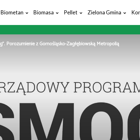
Biometan
Biomasa
Pellet
Zielona Gmina
Kon
”. Porozumienie z Górnośląsko-Zagłębiowską Metropolią