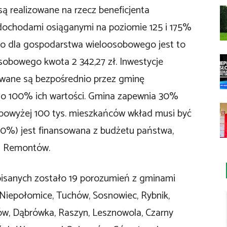
ą realizowane na rzecz beneficjenta
 dochodami osiąganymi na poziomie 125 i 175%
nio dla gospodarstwa wieloosobowego jest to
sobowego kwota 2 342,27 zł. Inwestycje
owane są bezpośrednio przez gminę
 do 100% ich wartości. Gmina zapewnia 30%
powyżej 100 tys. mieszkańców wkład musi być
70%) jest finansowana z budżetu państwa,
i Remontów.
sanych zostało 19 porozumień z gminami
 Niepołomice, Tuchów, Sosnowiec, Rybnik,
ów, Dąbrówka, Raszyn, Lesznowola, Czarny