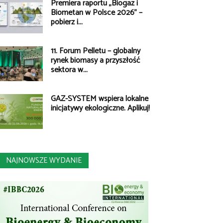
Premiera raportu „Biogaz i
Biometan w Polsce 2026” –
pobierz i...
11. Forum Pelletu – globalny
rynek biomasy a przyszłość
sektora w...
GAZ-SYSTEM wspiera lokalne
inicjatywy ekologiczne. Aplikuj!
NAJNOWSZE WYDANIE