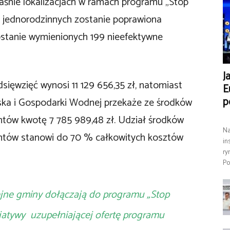
łaśnie lokalizacjach w ramach programu „Stop
 jednorodzinnych zostanie poprawiona
ostanie wymienionych 199 nieefektywne
J
sięwzięć wynosi 11 129 656,35 zł, natomiast
E
p
ka i Gospodarki Wodnej przekaże ze środków
tów kwotę 7 785 989,48 zł. Udział środków
Na
ntów stanowi do 70 % całkowitych kosztów
in
ry
Po
lejne gminy dołączają do programu „Stop
icjatywy uzupełniającej ofertę programu