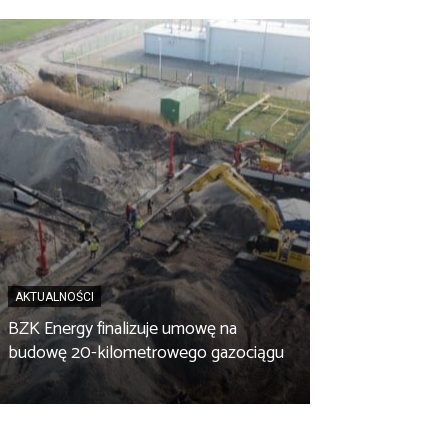
AKTUALNOŚCI
BZK Energy finalizuje umowę na
AKTUALNOŚCI
budowę 20-kilometrowego gazociągu
Biopaliwo z fus