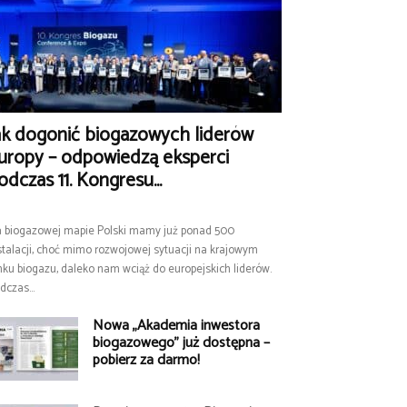
ak dogonić biogazowych liderów
uropy – odpowiedzą eksperci
odczas 11. Kongresu...
 biogazowej mapie Polski mamy już ponad 500
stalacji, choć mimo rozwojowej sytuacji na krajowym
nku biogazu, daleko nam wciąż do europejskich liderów.
dczas...
Nowa „Akademia inwestora
biogazowego” już dostępna –
pobierz za darmo!