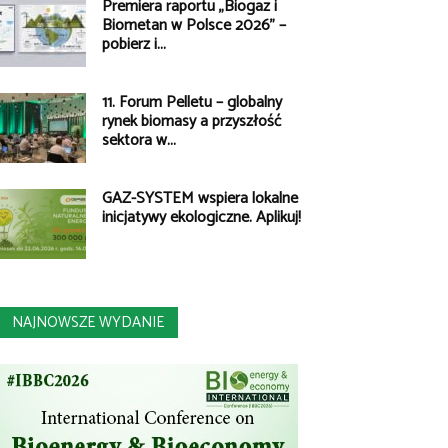
Premiera raportu „Biogaz i
Biometan w Polsce 2026” –
pobierz i...
11. Forum Pelletu – globalny
rynek biomasy a przyszłość
sektora w...
GAZ-SYSTEM wspiera lokalne
inicjatywy ekologiczne. Aplikuj!
NAJNOWSZE WYDANIE