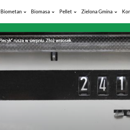
Biometan
Biomasa
Pellet
Zielona Gmina
Kon
iecyk” rusza w sierpniu. Złóż wniosek