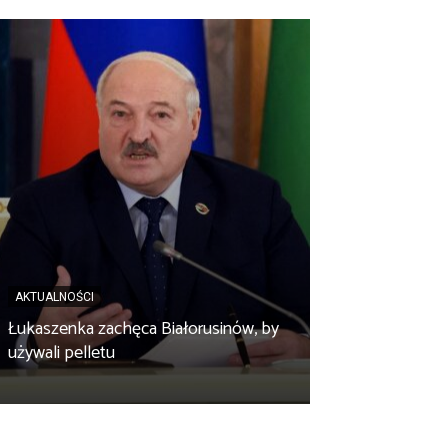
AKTUALNOŚCI
AKTUALNOŚCI
Łukaszenka zachęca Białorusinów, by
„Czy po drodze
używali pelletu
Wypełnij ankietę