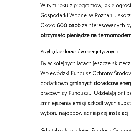
W tym roku z programów, jakie ogłos
Gospodarki Wodnej w Poznaniu skorz
Około
600 osób
zainteresowanych by
otrzymało pieniądze na termomoderni
Przybędzie doradców energetycznych
By w kolejnych latach jeszcze skutec
Wojewódzki Fundusz Ochrony Środowi
dodatkowo
gminnych doradców ener
pracownicy Funduszu. Udzielają oni b
zmniejszenia emisji szkodliwych subst
wyboru najodpowiedniejszej instalacji
Gdy tylko Narodowy Fundusz Ochrony