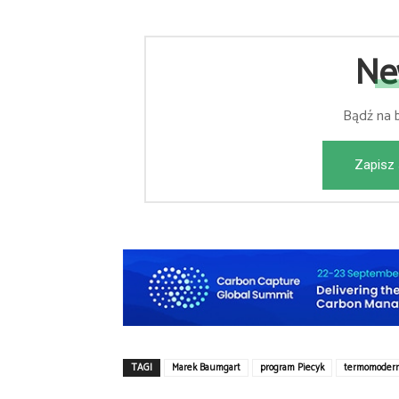
Ne
Bądź na 
Zapisz 
TAGI
Marek Baumgart
program Piecyk
termomodern