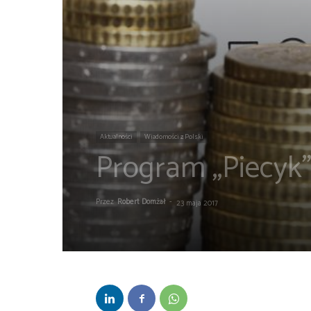
Aktualności
Wiadomości z Polski
Program „Piecyk”
Przez
Robert Domżał
-
23 maja 2017