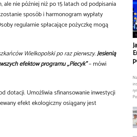
 ale nie później niż po 15 latach od podpisania
y zostanie sposób i harmonogram wypłaty
 Osoby regularnie spłacające pożyczkę mogą
J
E
zkańców Wielkopolski po raz pierwszy.
Jesienią
p
rwszych efektów programu „Piecyk”
– mówi
Na
in
ry
d dotacji. Umożliwia sfinansowanie inwestycji
Po
ewany efekt ekologiczny osiągany jest