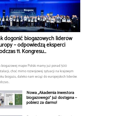
ak dogonić biogazowych liderów
uropy – odpowiedzą eksperci
odczas 11. Kongresu...
 biogazowej mapie Polski mamy już ponad 500
stalacji, choć mimo rozwojowej sytuacji na krajowym
nku biogazu, daleko nam wciąż do europejskich liderów.
dczas...
Nowa „Akademia inwestora
biogazowego” już dostępna –
pobierz za darmo!