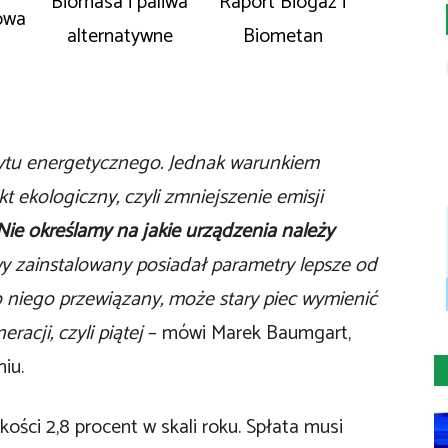
Biomasa i paliwa
Raport Biogaz i
owa
alternatywne
Biometan
tu energetycznego. Jednak warunkiem
kt ekologiczny, czyli zmniejszenie emisji
Nie określamy na jakie urządzenia należy
y zainstalowany posiadał parametry lepsze od
 do niego przewiązany, może stary piec wymienić
acji, czyli piątej
– mówi Marek Baumgart,
iu.
ści 2,8 procent w skali roku. Spłata musi