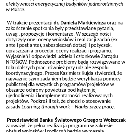
efektywności energetycznej budynków jednorodzinnych
w Polsce.
W trakcie prezentacji
dr. Daniela Markiewicza
oraz na
zakończenie spotkania były przedstawiane pytania,
uwagi, propozycje i komentarze. W szczególności
dotyczyły one: oceny wniosków i realizacji zadań (ex
ante i post ante), zabezpieczeń dotacji i pożyczek,
upraszczania procedur, oceny realizacji programu.
Wyjaśnień i odpowiedzi udzielali członkowie Zarządu
NFOŚiGW. Podnoszone problemy będą rozwiązywane w
toku dalszych prac, również przy udziale zespołu
koordynacyjnego. Prezes Kazimierz Kujda stwierdził, że
najważniejszym zadaniem będzie weryfikacja pomocy
publicznej dla wszystkich programów/projektów w
obszarze ochrony powietrza pod kątem jej
ujednolicenia i komplementarności realizowanych
projektów. Podkreślił też, że chodzi o stosowanie
zasady
Learning through work – Nauka przez pracę.
Przedstawiciel Banku Światowego Grzegorz Wolszczak
zauważył, że pełna realizacja programu w zakresie
obsługi wniosków i rozliczeń będzie wymagała