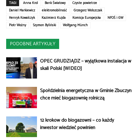
TAGI
Anna Król
Bank Światowy
Czyste powietrze
Daniel Markiewicz
elektromobilność
Grzegorz Wolszczak
Henryk Kowalczyk
Kazimierz Kujda
Komisja Europejska
NFOŚ i GW
Piotr Woźny
Szymon Byliński
Wolfgang Münch
PODOBNE ARTYKUŁY
OPEC GRUDZIĄDZ – wyjątkowa instalacja w
skali Polski [WIDEO]
Spółdzielnia energetyczna w Gminie Zbuczyn
chce mieć biogazownię rolniczą
12 kroków do biogazowni – co każdy
inwestor wiedzieć powinien