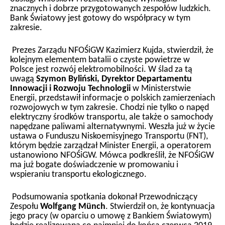
znacznych i dobrze przygotowanych zespołów ludzkich.
Bank Światowy jest gotowy do współpracy w tym
zakresie.
Prezes Zarządu NFOŚiGW Kazimierz Kujda, stwierdził, że
kolejnym elementem batalii o czyste powietrze w
Polsce jest rozwój elektromobilności. W ślad za tą
uwagą
Szymon Byliński, Dyrektor Departamentu
Innowacji i Rozwoju Technologii
w Ministerstwie
Energii, przedstawił informacje o polskich zamierzeniach
rozwojowych w tym zakresie. Chodzi nie tylko o napęd
elektryczny środków transportu, ale także o samochody
napędzane paliwami alternatywnymi. Weszła już w życie
ustawa o Funduszu Niskoemisyjnego Transportu (FNT),
którym będzie zarządzał Minister Energii, a operatorem
ustanowiono NFOŚiGW. Mówca podkreślił, że NFOŚiGW
ma już bogate doświadczenie w promowaniu i
wspieraniu transportu ekologicznego.
Podsumowania spotkania dokonał Przewodniczący
Zespołu
Wolfgang Münch
. Stwierdził on, że kontynuacja
jego pracy (w oparciu o umowę z Bankiem Światowym)