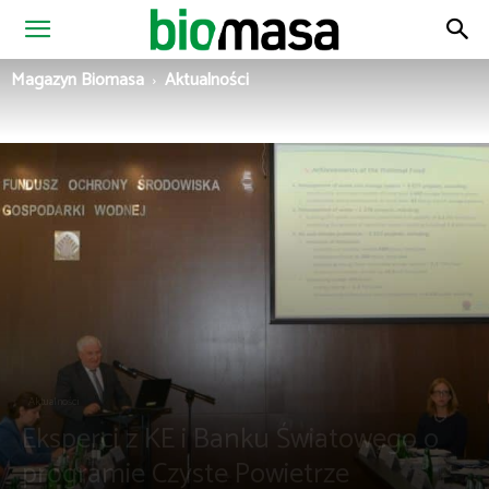
Magazyn
Magazyn Biomasa
Aktualności
Biomasa
Aktualności
Eksperci z KE i Banku Światowego o
programie Czyste Powietrze