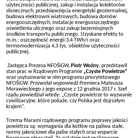
użyteczności publicznej, zakup i instalacja kolektorów
słonecznych, przedsięwzięcia energetyki geotermalnej,
budowa elektrowni wiatrowych, budowa domów
energooszczędnych, instalacje energooszczędnego
oświetlenia ulicznego oraz zakup bezemisyjnych
środków transportu publicznego. Uzyskane efekty to
m.in.: oszczędność energii 3,4 TWh/r oraz
termomodernizacja 4,3 tys. obiektów użyteczności
publicznej.
Zastępca Prezesa NFOŚiGW,
Piotr Woźny
, przedstawił
stan prac w Rządowym Programie
„Czyste Powietrze”
oraz usytuowanie w nim programu priorytetowego
NFOŚiGW. Przywołał wypowiedź Premiera Mateusza
Morawieckiego z jego expose z 12 grudnia 2017 r. Szef
rządu powiedział wtedy: „Czyste powietrze to wyzwanie
cywilizacyjne, które pokaże, czy Polska jest dojrzałym
krajem”.
Trzema filarami rządowego programu poprawy jakości
powietrza są: wymagania dla kotłów na paliwa stałe,
normy jakościowe dla paliw stałych oraz wsparcie