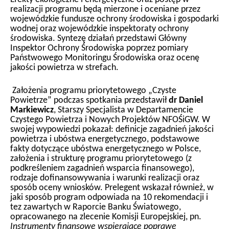
realizacji programu będą mierzone i oceniane przez
wojewódzkie fundusze ochrony środowiska i gospodarki
wodnej oraz wojewódzkie inspektoraty ochrony
środowiska. Syntezę działań przedstawi Główny
Inspektor Ochrony Środowiska poprzez pomiary
Państwowego Monitoringu Środowiska oraz ocenę
jakości powietrza w strefach.
Założenia programu priorytetowego „Czyste
Powietrze” podczas spotkania przedstawił
dr Daniel
Markiewicz
, Starszy Specjalista w Departamencie
Czystego Powietrza i Nowych Projektów NFOŚiGW. W
swojej wypowiedzi pokazał: definicje zagadnień jakości
powietrza i ubóstwa energetycznego, podstawowe
fakty dotyczące ubóstwa energetycznego w Polsce,
założenia i strukturę programu priorytetowego (z
podkreśleniem zagadnień wsparcia finansowego),
rodzaje dofinansowywania i warunki realizacji oraz
sposób oceny wniosków. Prelegent wskazał również, w
jaki sposób program odpowiada na 10 rekomendacji i
tez zawartych w Raporcie Banku Światowego,
opracowanego na zlecenie Komisji Europejskiej, pn.
Instrumenty
finansowe wspierające poprawę