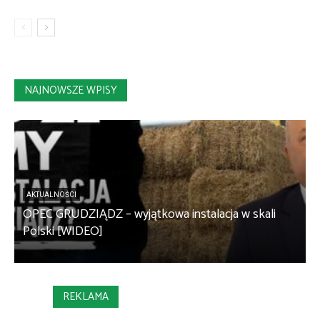
NAJNOWSZE WPISY
AKTUALNOŚCI
OPEC GRUDZIĄDZ – wyjątkowa instalacja w skali
S
Polski [WIDEO]
m
REKLAMA