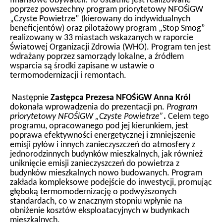
finansowe obywateli. To ostatnie jest realizowane
poprzez powszechny program priorytetowy NFOŚiGW
„Czyste Powietrze” (kierowany do indywidualnych
beneficjentów) oraz pilotażowy program „Stop Smog”
realizowany w 33 miastach wskazanych w raporcie
Światowej Organizacji Zdrowia (WHO). Program ten jest
wdrażany poprzez samorządy lokalne, a źródłem
wsparcia są środki zapisane w ustawie o
termomodernizacji i remontach.
Następnie
Zastępca Prezesa NFOŚiGW Anna Król
dokonała wprowadzenia do prezentacji pn.
Program
priorytetowy NFOŚiGW „Czyste Powietrze”
.
Celem tego
programu, opracowanego pod jej kierunkiem, jest
poprawa efektywności energetycznej i zmniejszenie
emisji pyłów i innych zanieczyszczeń do atmosfery z
jednorodzinnych budynków mieszkalnych, jak również
uniknięcie emisji zanieczyszczeń do powietrza z
budynków mieszkalnych nowo budowanych. Program
zakłada kompleksowe podejście do inwestycji, promując
głęboką termomodernizację o podwyższonych
standardach, co w znacznym stopniu wpłynie na
obniżenie kosztów eksploatacyjnych w budynkach
mieszkalnych.