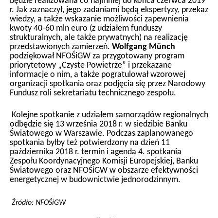
będzie realizowana co najmniej do końca czerwca 2019
r. Jak zaznaczył, jego zadaniami będą ekspertyzy, przekaz
wiedzy, a także wskazanie możliwości zapewnienia
kwoty 40-60 mln euro (z udziałem funduszy
strukturalnych, ale także prywatnych) na realizację
przedstawionych zamierzeń.
Wolfgang Münch
podziękował NFOŚiGW za przygotowany program
priorytetowy „Czyste Powietrze” i przekazane
informacje o nim, a także pogratulował wzorowej
organizacji spotkania oraz podjęcia się przez Narodowy
Fundusz roli sekretariatu technicznego zespołu.
Kolejne spotkanie z udziałem samorządów regionalnych
odbędzie się 13 września 2018 r. w siedzibie Banku
Światowego w Warszawie. Podczas zaplanowanego
spotkania byłby też potwierdzony na dzień 11
października 2018 r. termin i agenda 4. spotkania
Zespołu Koordynacyjnego Komisji Europejskiej, Banku
Światowego oraz NFOŚiGW w obszarze efektywności
energetycznej w budownictwie jednorodzinnym.
Źródło: NFOŚiGW