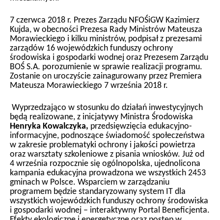
7 czerwca 2018 r. Prezes Zarządu NFOŚiGW Kazimierz
Kujda, w obecności Prezesa Rady Ministrów Mateusza
Morawieckiego i kilku ministrów, podpisał z prezesami
zarządów 16 wojewódzkich funduszy ochrony
środowiska i gospodarki wodnej oraz Prezesem Zarządu
BOŚ S.A. porozumienie w sprawie realizacji programu.
Zostanie on uroczyście zainagurowany przez Premiera
Mateusza Morawieckiego 7 września 2018 r.
Wyprzedzająco w stosunku do działań inwestycyjnych
będą realizowane, z inicjatywy Ministra Środowiska
Henryka Kowalczyka,
przedsięwzięcia edukacyjno-
informacyjne, podnoszące świadomość społeczeństwa
w zakresie problematyki ochrony i jakości powietrza
oraz warsztaty szkoleniowe z pisania wniosków. Już od
4 września rozpocznie się ogólnopolska, ujednolicona
kampania edukacyjna prowadzona we wszystkich 2453
gminach w Polsce. Wsparciem w zarządzaniu
programem będzie standaryzowany system IT dla
wszystkich wojewódzkich funduszy ochrony środowiska
i gospodarki wodnej – interaktywny Portal Beneficjenta.
Efekty ekologiczne i energetyczne oraz postęp w