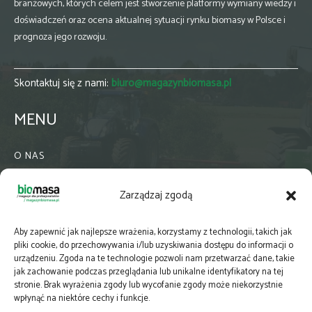
branżowych, których celem jest stworzenie platformy wymiany wiedzy i
doświadczeń oraz ocena aktualnej sytuacji rynku biomasy w Polsce i
prognoza jego rozwoju.
Skontaktuj się z nami:
biuro@magazynbiomasa.pl
MENU
O NAS
KONTAKT
Zarządzaj zgodą
WSPÓŁPRACA
ZIELONA GMINA
Aby zapewnić jak najlepsze wrażenia, korzystamy z technologii, takich jak
PRENUMERATA
pliki cookie, do przechowywania i/lub uzyskiwania dostępu do informacji o
urządzeniu. Zgoda na te technologie pozwoli nam przetwarzać dane, takie
NEWSLETTER
jak zachowanie podczas przeglądania lub unikalne identyfikatory na tej
MAPY
stronie. Brak wyrażenia zgody lub wycofanie zgody może niekorzystnie
wpłynąć na niektóre cechy i funkcje.
E-WYDANIE