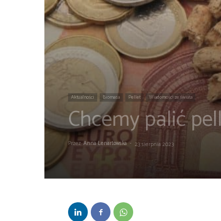
Aktualności
Biomasa
Pellet
Wiadomości ze świata
Chcemy palić pel
Przez
Anna Lenartowska
-
23 sierpnia 2023