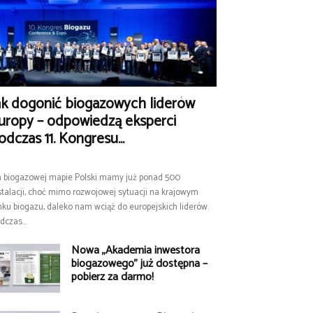
ak dogonić biogazowych liderów
uropy – odpowiedzą eksperci
odczas 11. Kongresu...
 biogazowej mapie Polski mamy już ponad 500
stalacji, choć mimo rozwojowej sytuacji na krajowym
nku biogazu, daleko nam wciąż do europejskich liderów.
dczas...
Nowa „Akademia inwestora
biogazowego” już dostępna –
pobierz za darmo!