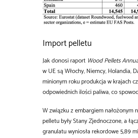
Import pelletu
Jak donosi raport
Wood Pellets Annua
w UE są Włochy, Niemcy, Holandia, Dani
minionym roku produkcja w krajach cz
odpowiednich ilości paliwa, co spow
W związku z embargiem nałożonym na
pelletu były Stany Zjednoczone, a łą
granulatu wyniosła rekordowe 5,89 ml