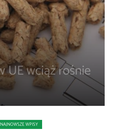
w UE wciąż rośnie
NAJNOWSZE WPISY