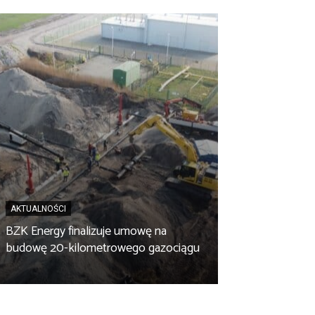
AKTUALNOŚCI
BZK Energy finalizuje umowę na
AKTUALNOŚCI
budowę 20-kilometrowego gazociągu
Biopaliwo z fus