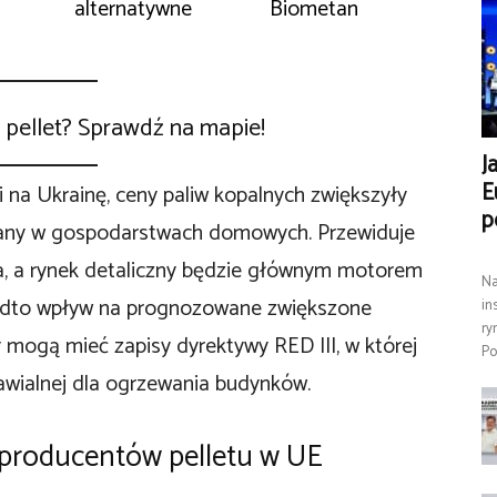
alternatywne
Biometan
 pellet? Sprawdź na mapie!
J
E
 na Ukrainę, ceny paliw kopalnych zwiększyły
p
wany w gospodarstwach domowych. Przewiduje
yma, a rynek detaliczny będzie głównym motorem
Na
adto wpływ na prognozowane zwiększone
in
ry
mogą mieć zapisy dyrektywy RED III, w której
Po
nawialnej dla ogrzewania budynków.
 producentów pelletu w UE