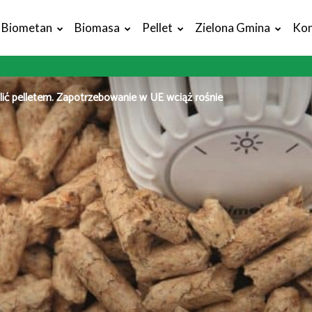
Biometan
Biomasa
Pellet
Zielona Gmina
Kon
ić pelletem. Zapotrzebowanie w UE wciąż rośnie