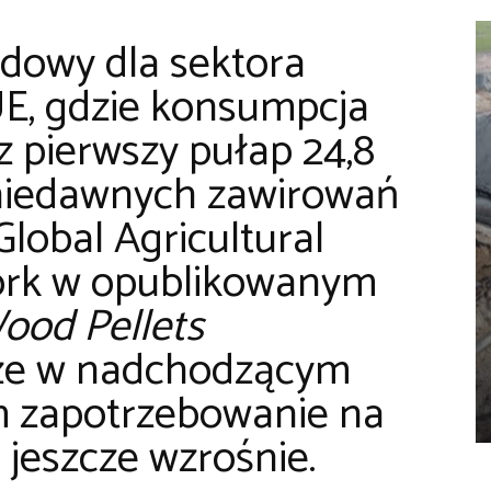
rdowy dla sektora
UE, gdzie konsumpcja
z pierwszy pułap 24,8
niedawnych zawirowań
Global Agricultural
ork w opublikowanym
ood Pellets
 że w nadchodzącym
m zapotrzebowanie na
 jeszcze wzrośnie.