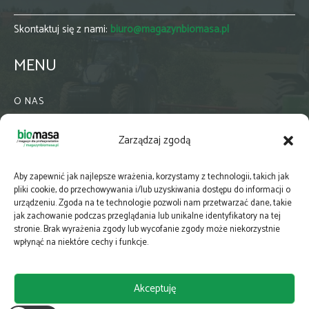
Skontaktuj się z nami:
biuro@magazynbiomasa.pl
MENU
O NAS
KONTAKT
Zarządzaj zgodą
WSPÓŁPRACA
ZIELONA GMINA
Aby zapewnić jak najlepsze wrażenia, korzystamy z technologii, takich jak
PRENUMERATA
pliki cookie, do przechowywania i/lub uzyskiwania dostępu do informacji o
urządzeniu. Zgoda na te technologie pozwoli nam przetwarzać dane, takie
NEWSLETTER
jak zachowanie podczas przeglądania lub unikalne identyfikatory na tej
MAPY
stronie. Brak wyrażenia zgody lub wycofanie zgody może niekorzystnie
wpłynąć na niektóre cechy i funkcje.
E-WYDANIE
KATALOGI BRANŻOWE
Akceptuję
POLITYKA PRYWATNOŚCI