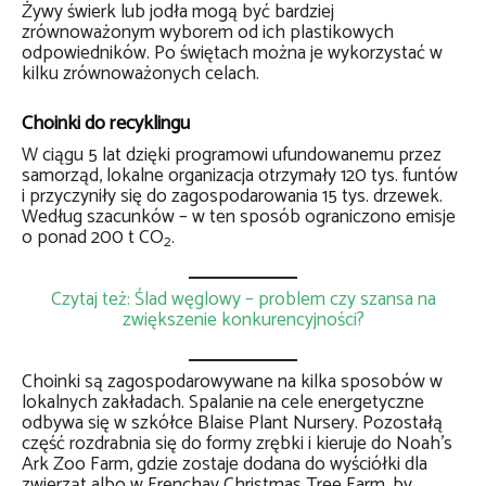
Żywy świerk lub jodła mogą być bardziej
zrównoważonym wyborem od ich plastikowych
odpowiedników. Po świętach można je wykorzystać w
kilku zrównoważonych celach.
Choinki do recyklingu
W ciągu 5 lat dzięki programowi ufundowanemu przez
samorząd, lokalne organizacja otrzymały 120 tys. funtów
i przyczyniły się do zagospodarowania 15 tys. drzewek.
Według szacunków – w ten sposób ograniczono emisje
o ponad 200 t CO
.
2
Czytaj też: Ślad węglowy – problem czy szansa na
zwiększenie konkurencyjności?
Choinki są zagospodarowywane na kilka sposobów w
lokalnych zakładach. Spalanie na cele energetyczne
odbywa się w szkółce Blaise Plant Nursery. Pozostałą
część rozdrabnia się do formy zrębki i kieruje do Noah’s
Ark Zoo Farm, gdzie zostaje dodana do wyściółki dla
zwierząt albo w Frenchay Christmas Tree Farm, by