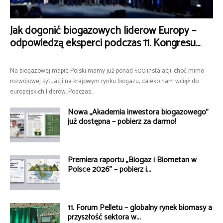
Jak dogonić biogazowych liderów Europy –
odpowiedzą eksperci podczas 11. Kongresu...
Na biogazowej mapie Polski mamy już ponad 500 instalacji, choć mimo
rozwojowej sytuacji na krajowym rynku biogazu, daleko nam wciąż do
europejskich liderów. Podczas...
Nowa „Akademia inwestora biogazowego”
już dostępna – pobierz za darmo!
Premiera raportu „Biogaz i Biometan w
Polsce 2026” – pobierz i...
11. Forum Pelletu – globalny rynek biomasy a
przyszłość sektora w...