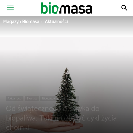
Magazyn
Magazyn Biomasa
Aktualności
Biomasa
Aktualności
Biomasa
Bioodpady
Zielona gmina
Od świątecznego drzewka do
biopaliwa. Taki może być cykl życia
choinki