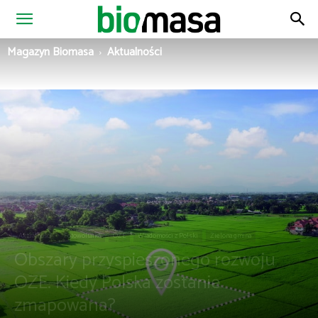
Magazyn
Magazyn Biomasa
Aktualności
Biomasa
Aktualności
Fotowoltaika
OZE
Wiadomości z Polski
Zielona gmina
Obszary przyspieszonego rozwoju
OZE. Kiedy Polska zostanie
zmapowana?