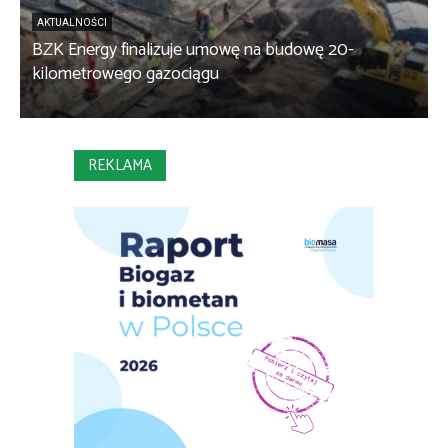
AKTUALNOŚCI
BZK Energy finalizuje umowę na budowę 20-
kilometrowego gazociągu
B
REKLAMA