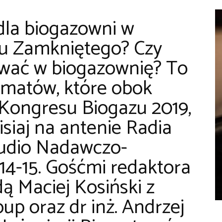
 dla biogazowni w
u Zamkniętego? Czy
ować w biogazownię? To
tematów, które obok
Kongresu Biogazu 2019,
siaj na antenie Radia
tudio Nadawczo-
14-15. Gośćmi redaktora
ą Maciej Kosiński z
p oraz dr inż. Andrzej