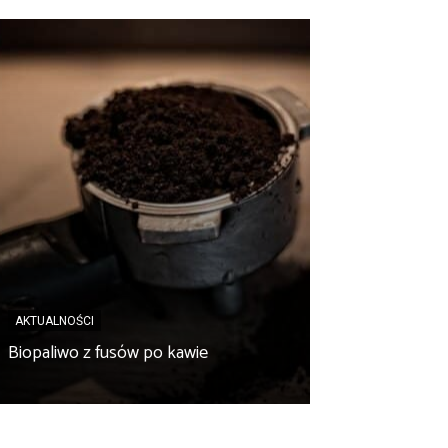
AKTUALNOŚCI
AKTUALNOŚCI
Sektor biogazo
Biopaliwo z fusów po kawie
rzeczywistości 