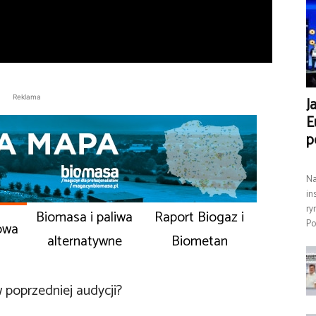
Reklama
J
E
p
Na
in
ry
Biomasa i paliwa
Raport Biogaz i
Po
owa
alternatywne
Biometan
 poprzedniej audycji?