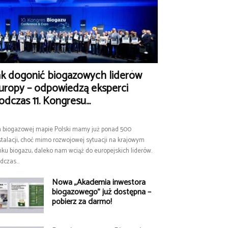
ak dogonić biogazowych liderów
uropy – odpowiedzą eksperci
odczas 11. Kongresu...
 biogazowej mapie Polski mamy już ponad 500
stalacji, choć mimo rozwojowej sytuacji na krajowym
nku biogazu, daleko nam wciąż do europejskich liderów.
dczas...
Nowa „Akademia inwestora
biogazowego” już dostępna –
pobierz za darmo!