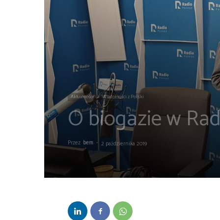
Aktualności
Wiadomości z Polski
O biogazie w Radi
Przez
bem
-
2 października 2019