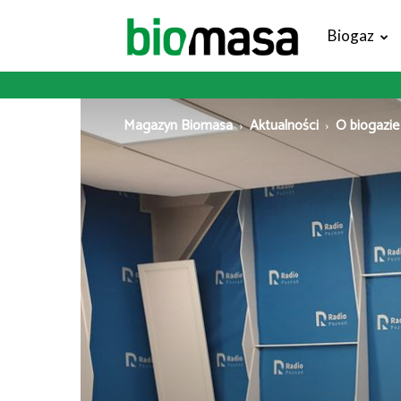
Magazyn
Biogaz
Biomasa
Magazyn Biomasa
Aktualności
O biogazie