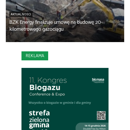
AKTUALNOŚCI
BZK Energy finalizuje umowę na budowę 20-
kilometrowego gazociągu
B
REKLAMA