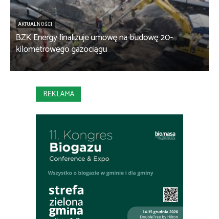
AKTUALNOŚCI
BZK Energy finalizuje umowę na budowę 20-
kilometrowego gazociągu
B
REKLAMA