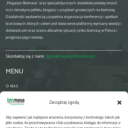
„Magazyn Biomasa” oraz specjalistycznych dodatków poświęconych
m.in. tematyce pelletu, biogazu i urządzeń grzewczych na biomasę.
Działalność wydawniczą uzupełnia organizacja konferencji i spotkań
branżowych, których celem jest stworzenie platformy wymiany wiedzy i
doświadczeń oraz ocena aktualnej sytuacji rynku biomasy w Polsce i
prognoza jego rozwoju.
Skontaktuj się z nami:
biuro@magazynbiomasa.pl
MENU
O NAS
KONTAKT
Zarządzaj zgodą
WSPÓŁPRACA
ZIELONA GMINA
Aby zapewnić jak najlepsze wrażenia, korzystamy z technologii, takich jak
PRENUMERATA
pliki cookie, do przechowywania i/lub uzyskiwania dostępu do informacji o