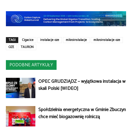
TAGI
Cigacice
instalacje oze
mikroinstalacje
mikroinstalacje oze
OZE
TAURON
PODOBNE ARTYKUŁY
OPEC GRUDZIĄDZ – wyjątkowa instalacja w
skali Polski [WIDEO]
Spółdzielnia energetyczna w Gminie Zbuczyn
chce mieć biogazownię rolniczą