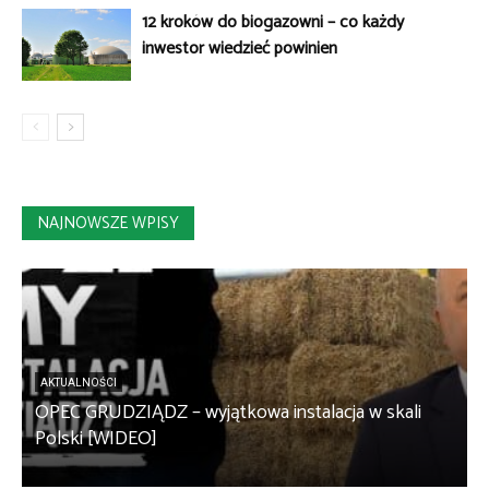
12 kroków do biogazowni – co każdy
inwestor wiedzieć powinien
NAJNOWSZE WPISY
AKTUALNOŚCI
OPEC GRUDZIĄDZ – wyjątkowa instalacja w skali
S
Polski [WIDEO]
m