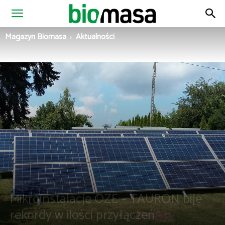
Magazyn
Magazyn Biomasa
Aktualności
Biomasa
Aktualności
Wiadomości z Polski
Mikroinstalacje OZE – TAURON bije
rekordy w ilości przyłączeń