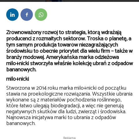
Przez
Anna Lenartowska
-
7 października 2021
Zrównoważony rozwój to strategia, którą wdrażają
producenci z rozmaitych sektorów. Troska o planetę, a
tym samym produkcja towarów niezagrażających
środowisku to obecnie priorytet dla wielu firm – także w
branży modowej. Amerykańska marka odzieżowa
milo+nicki stworzyła właśnie kolekcję ubrań z odpadów
bananowych.
milo+nicki
Stworzona w 2014 roku marka milo+nicki od początku
stawia na proekologiczne rozwiązania. Wszystkie ubrania
wykonane są z materiałów pochodzenia roślinnego,
które łatwo ulegają biodegradacji, a więc nie generują
negatywnych skutków dla ludzi, zwierząt i środowiska.
Najnowsza inicjatywa marki to ubrania z odpadów
bananowych.
Reklama