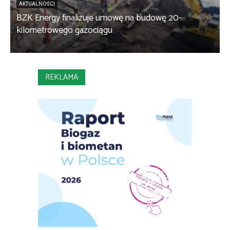
AKTUALNOŚCI
BZK Energy finalizuje umowę na budowę 20-
kilometrowego gazociągu
B
REKLAMA