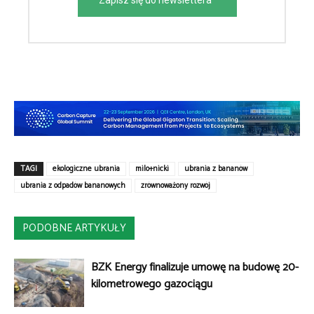
Zapisz się do newslettera
TAGI
ekologiczne ubrania
milo+nicki
ubrania z bananów
ubrania z odpadów bananowych
zrównoważony rozwój
PODOBNE ARTYKUŁY
BZK Energy finalizuje umowę na budowę 20-
kilometrowego gazociągu