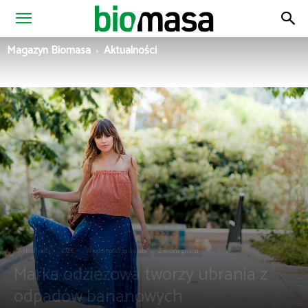
Magazyn
Magazyn Biomasa
Aktualności
Biomasa
Aktualności
OZE
Wiadomości ze świata
Zielona gmina
Marka odzieżowa tworzy ubrania z
odpadów bananowych