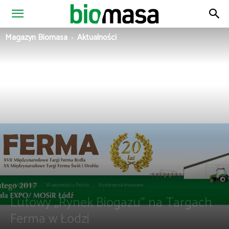
Magazyn
Magazyn Biomasa
Aktualności
Biomasa
Aktualności
Wiadomości z Polski
Wydarzenia branżowe
Lutowy „Rynek Biogazu” na Targach
Ferma w Łodzi