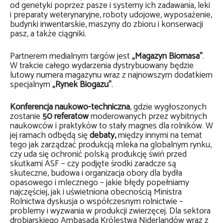
od genetyki poprzez pasze i systemy ich zadawania, leki
i preparaty weterynaryjne, roboty udojowe, wyposażenie,
budynki inwentarskie, maszyny do zbioru i konserwacji
pasz, a także ciągniki.
Partnerem medialnym targów jest
„Magazyn Biomasa”
.
W trakcie całego wydarzenia dystrybuowany będzie
lutowy numera magazynu wraz z najnowszym dodatkiem
specjalnym
„Rynek Biogazu”
.
Konferencja naukowo-techniczna
, gdzie wygłoszonych
zostanie
50 referatów
moderowanych przez wybitnych
naukowców i praktyków to stały magnes dla rolników. W
jej ramach odbędą się
debaty,
między innymi na temat
tego jak zarządzać produkcją mleka na globalnym rynku,
czy uda się ochronić polską produkcję świń przed
skutkami ASF – czy podjęte środki zaradcze są
skuteczne, budowa i organizacja obory dla bydła
opasowego i mlecznego – jakie błędy popełniamy
najczęściej, jak i uświetniona obecnością Ministra
Rolnictwa dyskusja o współczesnym rolnictwie –
problemy i wyzwania w produkcji zwierzęcej. Dla sektora
drobiarskiego Ambasada Królestwa Niderlandów wraz z