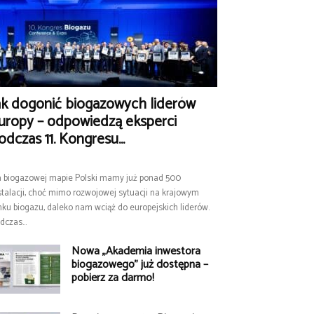
ak dogonić biogazowych liderów
uropy – odpowiedzą eksperci
odczas 11. Kongresu...
 biogazowej mapie Polski mamy już ponad 500
stalacji, choć mimo rozwojowej sytuacji na krajowym
nku biogazu, daleko nam wciąż do europejskich liderów.
dczas...
Nowa „Akademia inwestora
biogazowego” już dostępna –
pobierz za darmo!