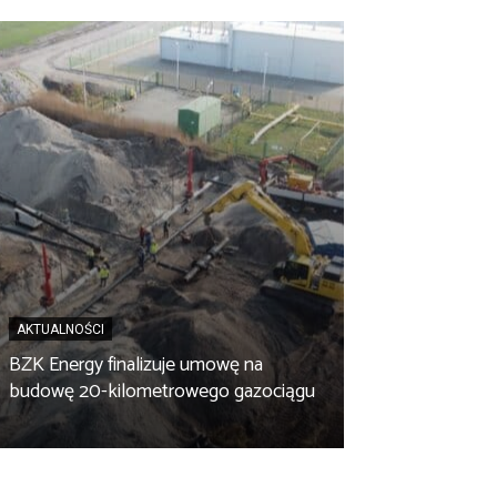
AKTUALNOŚCI
BZK Energy finalizuje umowę na
AKTUALNOŚCI
budowę 20-kilometrowego gazociągu
Biopaliwo z fus