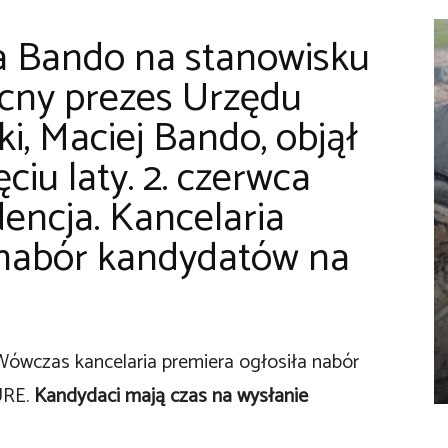
ja Bando na stanowisku
cny prezes Urzędu
i, Maciej Bando, objął
ęciu laty. 2. czerwca
dencja. Kancelaria
 nabór kandydatów na
 Wówczas kancelaria premiera ogłosiła nabór
URE.
Kandydaci mają czas na wysłanie