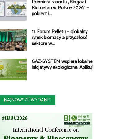
Premiera raportu „Biogaz i
Biometan w Polsce 2026” –
pobierz i...
11. Forum Pelletu – globalny
rynek biomasy a przyszłość
sektora w...
GAZ-SYSTEM wspiera lokalne
inicjatywy ekologiczne. Aplikuj!
NAJNOWSZE WYDANIE