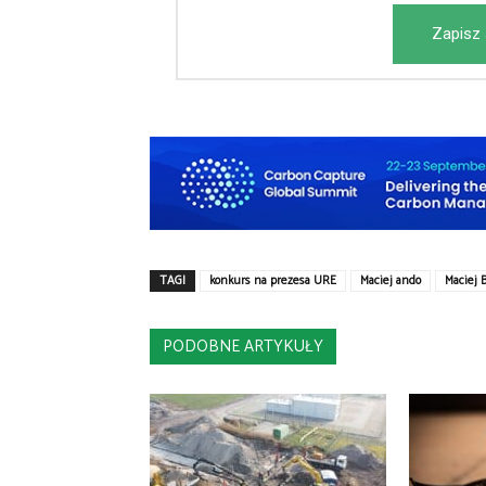
Zapisz 
TAGI
konkurs na prezesa URE
Maciej ando
Maciej 
PODOBNE ARTYKUŁY