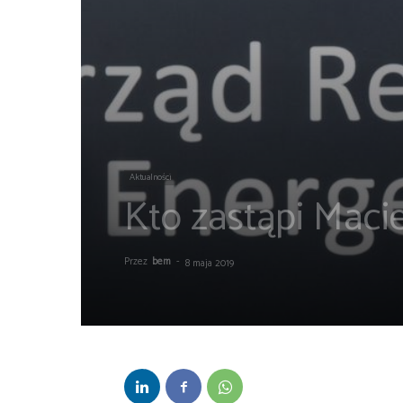
Aktualności
Kto zastąpi Maci
Przez
bem
-
8 maja 2019