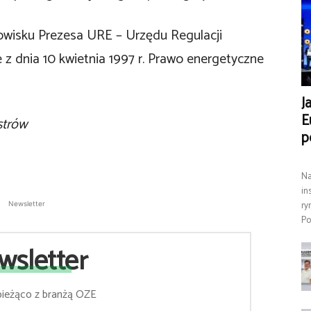
wisku Prezesa URE – Urzędu Regulacji
 z dnia 10 kwietnia 1997 r. Prawo energetyczne
J
E
strów
p
Na
in
ry
Newsletter
Po
wsletter
bieżąco z branżą OZE