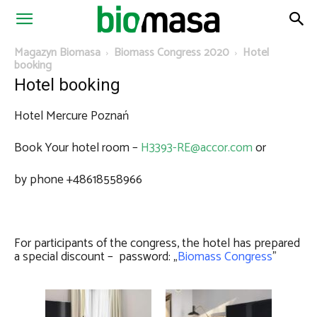
Magazyn
Magazyn Biomasa
Biomass Congress 2020
Hotel
booking
Hotel booking
Biomasa
Hotel Mercure Poznań
Book Your hotel room –
H3393-RE@accor.com
or
by phone
+48618558966
For participants of the congress, the hotel has prepared
a special discount – password: „
Biomass Congress
”