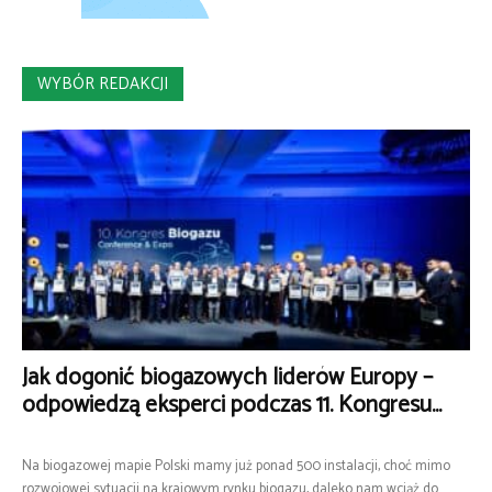
WYBÓR REDAKCJI
Jak dogonić biogazowych liderów Europy –
odpowiedzą eksperci podczas 11. Kongresu...
Na biogazowej mapie Polski mamy już ponad 500 instalacji, choć mimo
rozwojowej sytuacji na krajowym rynku biogazu, daleko nam wciąż do