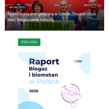
AKTUALNOŚCI
Spółdzielnia energetyczna w Gminie Zbuczyn chce
1
mieć biogazownię rolniczą
w
REKLAMA