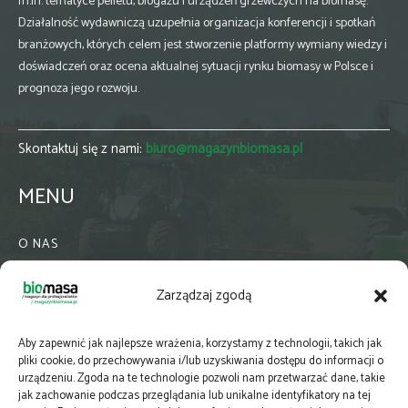
m.in. tematyce pelletu, biogazu i urządzeń grzewczych na biomasę.
Działalność wydawniczą uzupełnia organizacja konferencji i spotkań
branżowych, których celem jest stworzenie platformy wymiany wiedzy i
doświadczeń oraz ocena aktualnej sytuacji rynku biomasy w Polsce i
prognoza jego rozwoju.
Skontaktuj się z nami:
biuro@magazynbiomasa.pl
MENU
O NAS
KONTAKT
Zarządzaj zgodą
WSPÓŁPRACA
ZIELONA GMINA
Aby zapewnić jak najlepsze wrażenia, korzystamy z technologii, takich jak
PRENUMERATA
pliki cookie, do przechowywania i/lub uzyskiwania dostępu do informacji o
urządzeniu. Zgoda na te technologie pozwoli nam przetwarzać dane, takie
NEWSLETTER
jak zachowanie podczas przeglądania lub unikalne identyfikatory na tej