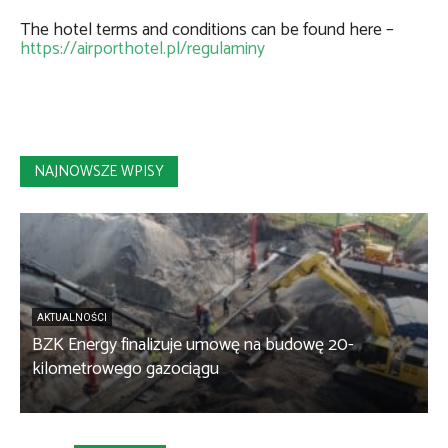
The hotel terms and conditions can be found here –
https://airporthotel.pl/regulaminy
NAJNOWSZE WPISY
AKTUALNOŚCI
BZK Energy finalizuje umowę na budowę 20-
kilometrowego gazociągu
B