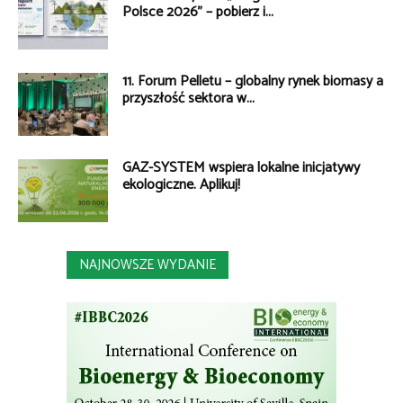
Polsce 2026” – pobierz i...
11. Forum Pelletu – globalny rynek biomasy a
przyszłość sektora w...
GAZ-SYSTEM wspiera lokalne inicjatywy
ekologiczne. Aplikuj!
NAJNOWSZE WYDANIE