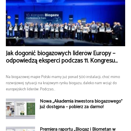
Jak dogonić biogazowych liderów Europy –
odpowiedzą eksperci podczas 11. Kongresu...
Na biogazowej mapie Polski mamy już ponad 500 instalacji, choć mimo
rozwojowej sytuacji na krajowym rynku biogazu, daleko nam wciąż do
europejskich liderów. Podczas...
Nowa „Akademia inwestora biogazowego”
już dostępna – pobierz za darmo!
Premiera raportu „Biogaz i Biometan w