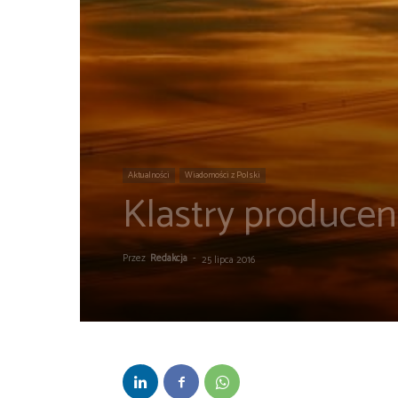
Aktualności
Wiadomości z Polski
Klastry produce
Przez
Redakcja
-
25 lipca 2016