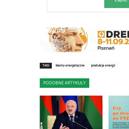
Zapisz 
TAGI
klastry energetyczne
produkcja energii
PODOBNE ARTYKUŁY