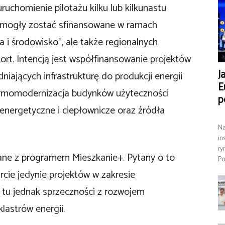
ruchomienie pilotażu kilku lub kilkunastu
 mogły zostać sfinansowane w ramach
 i środowisko”, ale także regionalnych
rt. Intencją jest współfinansowanie projektów
J
ających infrastrukturę do produkcji energii
E
termomodernizacja budynków użyteczności
p
roenergetyczne i ciepłownicze oraz źródła
Na
in
ry
ane z programem Mieszkanie+. Pytany o to
Po
rcie jedynie projektów w zakresie
tu jednak sprzeczności z rozwojem
lastrów energii.