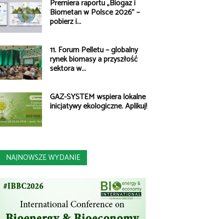
Premiera raportu „Biogaz i
Biometan w Polsce 2026” –
pobierz i...
11. Forum Pelletu – globalny
rynek biomasy a przyszłość
sektora w...
GAZ-SYSTEM wspiera lokalne
inicjatywy ekologiczne. Aplikuj!
NAJNOWSZE WYDANIE