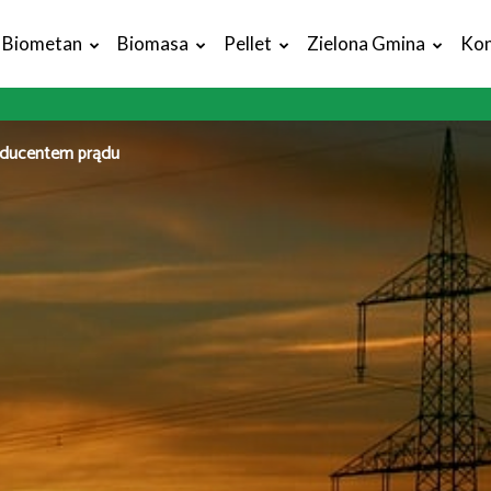
Biometan
Biomasa
Pellet
Zielona Gmina
Kon
oducentem prądu