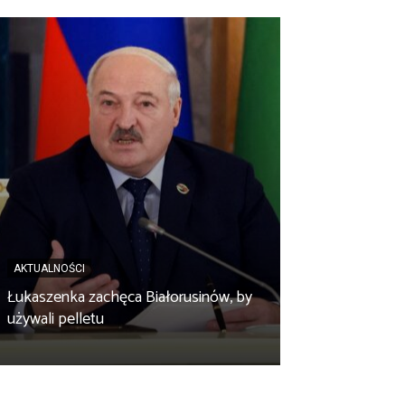
AKTUALNOŚCI
AKTUALNOŚCI
Łukaszenka zachęca Białorusinów, by
„Czy po drodze
używali pelletu
Wypełnij ankietę