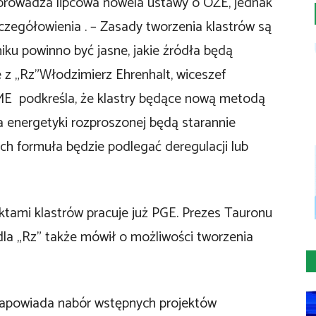
prowadza lipcowa nowela ustawy o OZE, jednak
zczegółowienia . – Zasady tworzenia klastrów są
iku powinno być jasne, jakie źródła będą
 z „Rz”Włodzimierz Ehrenhalt, wiceszef
 ME podkreśla, że klastry będące nową metodą
 energetyki rozproszonej będą starannie
ich formuła będzie podlegać deregulacji lub
ektami klastrów pracuje już PGE. Prezes Tauronu
a „Rz” także mówił o możliwości tworzenia
. zapowiada nabór wstępnych projektów