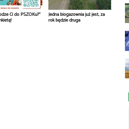
rodze Ci do PSZOKu?”
Jedna biogazownia już jest, za
nkietę!
rok będzie druga