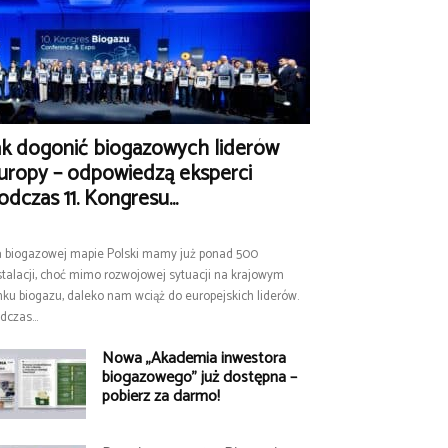
ak dogonić biogazowych liderów
uropy – odpowiedzą eksperci
odczas 11. Kongresu...
 biogazowej mapie Polski mamy już ponad 500
stalacji, choć mimo rozwojowej sytuacji na krajowym
nku biogazu, daleko nam wciąż do europejskich liderów.
dczas...
Nowa „Akademia inwestora
biogazowego” już dostępna –
pobierz za darmo!