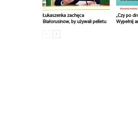
Łukaszenka zachęca
„Czy po d
Białorusinów, by używali pelletu
Wypełnij a