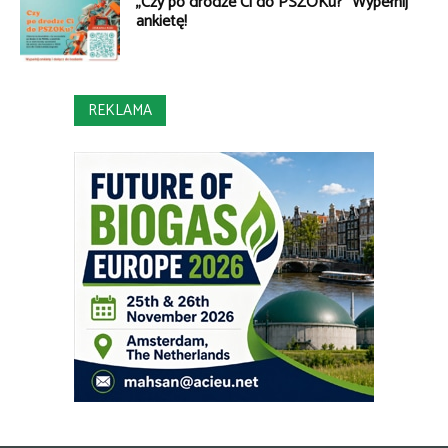
„Czy po drodze Ci do PSZOKu?” Wypełnij
ankietę!
REKLAMA