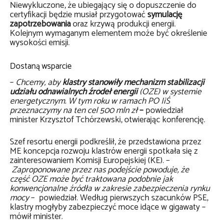
Niewykluczone, że ubiegający się o dopuszczenie do
certyfikacji będzie musiał przygotować
symulację
zapotrzebowania
oraz krzywą produkcji energii.
Kolejnym wymaganym elementem może być określenie
wysokości emisji.
Dostaną wsparcie
–
Chcemy, aby
klastry stanowiły mechanizm stabilizacji
udziału odnawialnych źródeł energii
(OZE) w systemie
energetycznym. W tym roku w ramach PO IiŚ
przeznaczymy na ten cel 500 mln zł
–
powiedział
minister Krzysztof Tchórzewski, otwierając konferencję.
Szef resortu energii podkreślił, że przedstawiona przez
ME koncepcja rozwoju klastrów energii spotkała się z
zainteresowaniem Komisji Europejskiej (KE). –
Zaproponowane przez nas podejście powoduje, że
część OZE może być traktowana podobnie jak
konwencjonalne źródła w zakresie zabezpieczenia rynku
mocy
– powiedział. Według pierwszych szacunków PSE,
klastry mogłyby zabezpieczyć moce idące w gigawaty –
mówił minister.