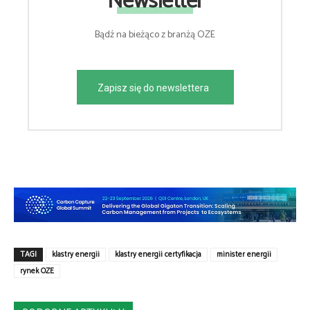
Newsletter
Bądź na bieżąco z branżą OZE
Zapisz się do newslettera
TAGI
klastry energii
klastry energii certyfikacja
minister energii
rynek OZE