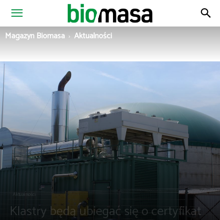
Magazyn
Magazyn Biomasa
Aktualności
Biomasa
Aktualności
Klastry będą ubiegać się o certyfikat