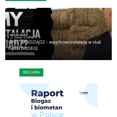
AKTUALNOŚCI
OPEC GRUDZIĄDZ – wyjątkowa instalacja w skali
S
Polski [WIDEO]
m
REKLAMA