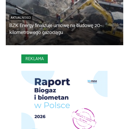
AKTUALNOŚCI
BZK Energy finalizuje umowę na budowę 20-
kilometrowego gazociągu
B
REKLAMA