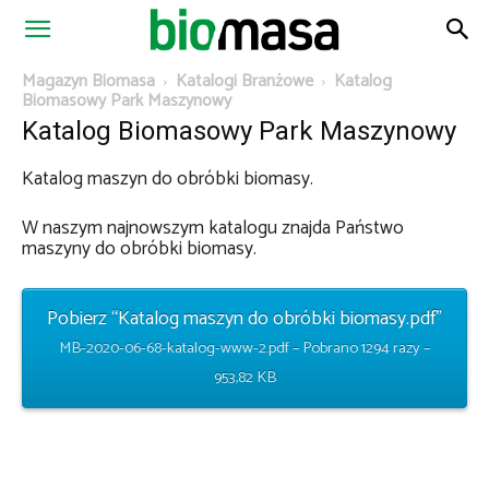
Magazyn
Magazyn Biomasa
Katalogi Branżowe
Katalog
Biomasowy Park Maszynowy
Katalog Biomasowy Park Maszynowy
Biomasa
Katalog maszyn do obróbki biomasy.
W naszym najnowszym katalogu znajda Państwo
maszyny do obróbki biomasy.
Pobierz “Katalog maszyn do obróbki biomasy.pdf”
MB-2020-06-68-katalog-www-2.pdf – Pobrano 1294 razy –
953,82 KB