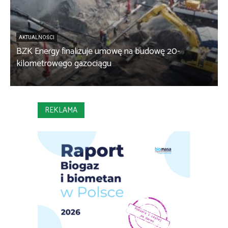
AKTUALNOŚCI
BZK Energy finalizuje umowę na budowę 20-
kilometrowego gazociągu
B
REKLAMA