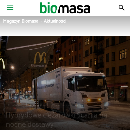
Magazyn
Magazyn Biomasa
Aktualności
Biomasa
Aktualności
Elektromobilność
Wiadomości ze świata
Hybrydowe ciężarówki Scania na
nocne dostawy