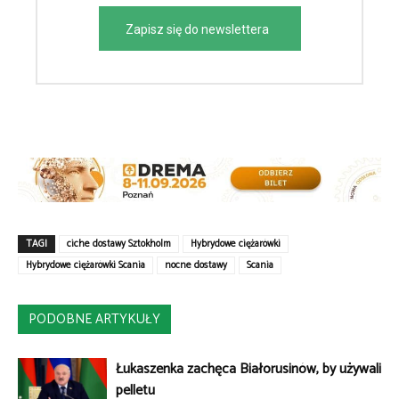
Zapisz się do newslettera
TAGI
ciche dostawy Sztokholm
Hybrydowe ciężarówki
Hybrydowe ciężarówki Scania
nocne dostawy
Scania
PODOBNE ARTYKUŁY
Łukaszenka zachęca Białorusinów, by używali
pelletu