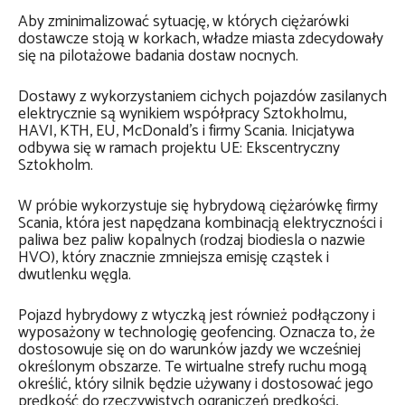
Aby zminimalizować sytuację, w których ciężarówki
dostawcze stoją w korkach, władze miasta zdecydowały
się na pilotażowe badania dostaw nocnych.
Dostawy z wykorzystaniem cichych pojazdów zasilanych
elektrycznie są wynikiem współpracy Sztokholmu,
HAVI, KTH, EU, McDonald’s i firmy Scania. Inicjatywa
odbywa się w ramach projektu UE: Ekscentryczny
Sztokholm.
W próbie wykorzystuje się hybrydową ciężarówkę firmy
Scania, która jest napędzana kombinacją elektryczności i
paliwa bez paliw kopalnych (rodzaj biodiesla o nazwie
HVO), który znacznie zmniejsza emisję cząstek i
dwutlenku węgla.
Pojazd hybrydowy z wtyczką jest również podłączony i
wyposażony w technologię geofencing. Oznacza to, że
dostosowuje się on do warunków jazdy we wcześniej
określonym obszarze. Te wirtualne strefy ruchu mogą
określić, który silnik będzie używany i dostosować jego
prędkość do rzeczywistych ograniczeń prędkości,