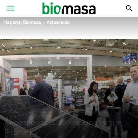
Magazyn
Magazyn Biomasa
Aktualności
Biomasa
Aktualności
OZE
Wiadomości z Polski
Wydarzenia branżowe
Greenpower 2020 – zielone targi w
Poznaniu