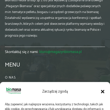
Biomass Media Group Sp. z o.o. jest wydawcą czasopisma branżowego
„Magazyn Biomasa” oraz specjalistycznych dodatków poświęconych
m.in. tematyce pelletu, biogazu i urządzeń grzewczych na biomasę.
Działalność wydawniczą uzupełnia organizacja konferencji i spotkań
branżowych, których celem jest stworzenie platformy wymiany wiedzy i
doświadczeń oraz ocena aktualnej sytuacji rynku biomasy w Polsce i
prognoza jego rozwoju.
Skontaktuj się z nami:
biuro@magazynbiomasa.pl
MENU
O NAS
KONTAKT
Zarządzaj zgodą
WSPÓŁPRACA
ZIELONA GMINA
Aby zapewnić jak najlepsze wrażenia, korzystamy z technologii, takich jak
PRENUMERATA
pliki cookie, do przechowywania i/lub uzyskiwania dostępu do informacji o