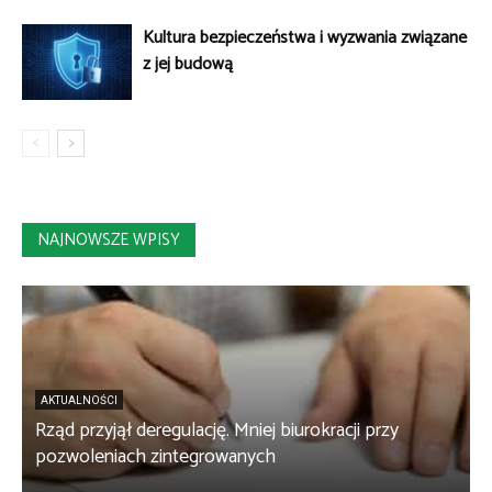
Kultura bezpieczeństwa i wyzwania związane
z jej budową
NAJNOWSZE WPISY
AKTUALNOŚCI
Rząd przyjął deregulację. Mniej biurokracji przy
B
pozwoleniach zintegrowanych
c