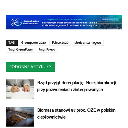
TAGI
Greenpower 2020
Poleco 2020
strefa antysmogowa
Targi GreenPower
targi Poleco
PODOBNE ARTYKUŁY
Rząd przyjął deregulację. Mniej biurokracji
przy pozwoleniach zintegrowanych
Biomasa stanowi 97 proc. OZE w polskim
ciepłownictwie