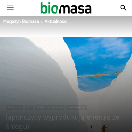
Magazyn
Magazyn Biomasa
Aktualności
Biomasa
Aktualności
OZE
Wiadomości ze świata
Zielona gmina
Japończycy wyprodukują energię ze
śniegu?