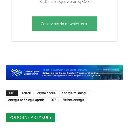
Bądź na bieżąco z branżą OZE
Zapisz się do newslettera
TAGI
Aomori
czysta eneria
energia ze śniegu
energia ze śniegu Japonia
OZE
Zielona energia
PODOBNE ARTYKUŁY