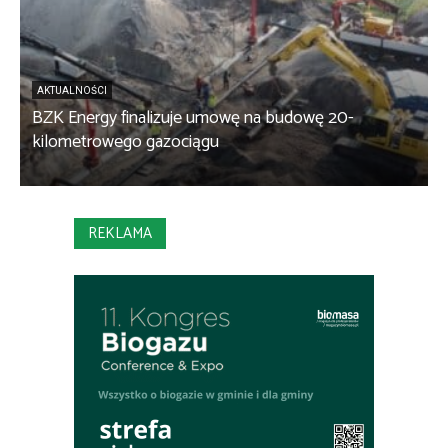
AKTUALNOŚCI
BZK Energy finalizuje umowę na budowę 20-
kilometrowego gazociągu
B
REKLAMA