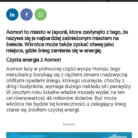
Przez
Anna Lenartowska
-
27 stycznia 2023
Aomori to miasto w Japonii, które zasłynęło z tego, że
nazywa się je najbardziej zaśnieżonym miastem na
świecie. Wkrótce może także zyskać sławę jako
miejsce, gdzie śnieg zamienia się w energię.
Czysta energia z Aomori
Aomori leży w północnej części wyspy Honsiu. Jego
mieszkańcy borykają się z ciężkimi zimami i nadzwyczaj
obfitymi opadami śniegu, którego usunięcie, choćby z
dróg i budynków, wymaga dużego nakładu sił i pieniędzy.
W zeszłym roku lokalne władze musiały wydać na ten
cel równowartość 46 milionów dolarów. Być może
wkrótce nie będzie tej konieczności, a zalegający śnieg
stanie się źródłem czystej energii.
Reklama