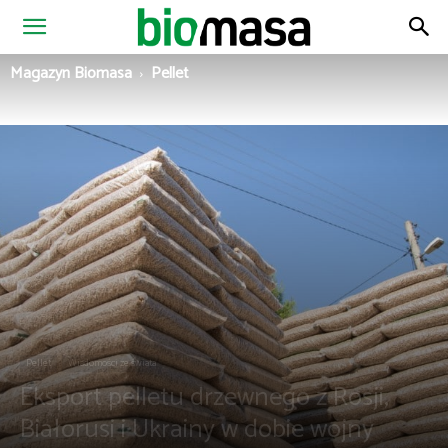
Magazyn
Magazyn Biomasa
Pellet
Biomasa
Pellet
Wiadomości ze świata
Eksport pelletu drzewnego z Rosji,
Białorusi i Ukrainy w dobie wojny