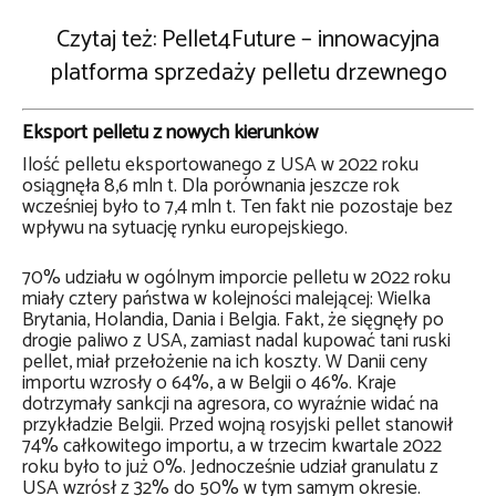
Czytaj też: Pellet4Future – innowacyjna
platforma sprzedaży pelletu drzewnego
Eksport pelletu z nowych kierunków
Ilość pelletu eksportowanego z USA w 2022 roku
osiągnęła 8,6 mln t. Dla porównania jeszcze rok
wcześniej było to 7,4 mln t. Ten fakt nie pozostaje bez
wpływu na sytuację rynku europejskiego.
70% udziału w ogólnym imporcie pelletu w 2022 roku
miały cztery państwa w kolejności malejącej: Wielka
Brytania, Holandia, Dania i Belgia. Fakt, że sięgnęły po
drogie paliwo z USA, zamiast nadal kupować tani ruski
pellet, miał przełożenie na ich koszty. W Danii ceny
importu wzrosły o 64%, a w Belgii o 46%. Kraje
dotrzymały sankcji na agresora, co wyraźnie widać na
przykładzie Belgii. Przed wojną rosyjski pellet stanowił
74% całkowitego importu, a w trzecim kwartale 2022
roku było to już 0%. Jednocześnie udział granulatu z
USA wzrósł z 32% do 50% w tym samym okresie.