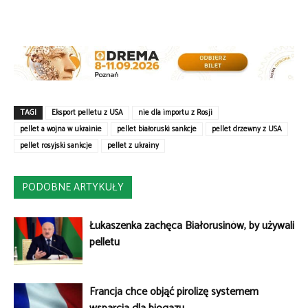
TAGI
Eksport pelletu z USA
nie dla importu z Rosji
pellet a wojna w ukrainie
pellet białoruski sankcje
pellet drzewny z USA
pellet rosyjski sankcje
pellet z ukrainy
PODOBNE ARTYKUŁY
Łukaszenka zachęca Białorusinów, by używali
pelletu
Francja chce objąć pirolizę systemem