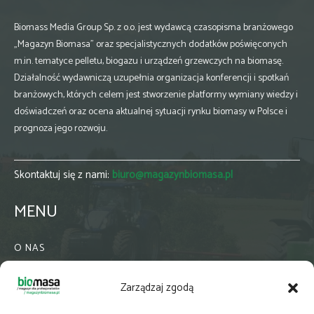
Biomass Media Group Sp. z o.o. jest wydawcą czasopisma branżowego
„Magazyn Biomasa” oraz specjalistycznych dodatków poświęconych
m.in. tematyce pelletu, biogazu i urządzeń grzewczych na biomasę.
Działalność wydawniczą uzupełnia organizacja konferencji i spotkań
branżowych, których celem jest stworzenie platformy wymiany wiedzy i
doświadczeń oraz ocena aktualnej sytuacji rynku biomasy w Polsce i
prognoza jego rozwoju.
Skontaktuj się z nami:
biuro@magazynbiomasa.pl
MENU
O NAS
KONTAKT
Zarządzaj zgodą
WSPÓŁPRACA
ZIELONA GMINA