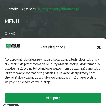
Skontaktuj się z nami:
biuro@magazynbiomasa.pl
MENU
O NAS
KONTAKT
Zarządzaj zgodą
WSPÓŁPRACA
ZIELONA GMINA
Aby zapewnić jak najlepsze wrażenia, korzystamy z technologii, takich jak
PRENUMERATA
pliki cookie, do przechowywania i/lub uzyskiwania dostępu do informacji o
urządzeniu. Zgoda na te technologie pozwoli nam przetwarzać dane, takie
NEWSLETTER
jak zachowanie podczas przeglądania lub unikalne identyfikatory na tej
MAPY
stronie. Brak wyrażenia zgody lub wycofanie zgody może niekorzystnie
wpłynąć na niektóre cechy i funkcje.
E-WYDANIE
KATALOGI BRANŻOWE
Akceptuję
POLITYKA PRYWATNOŚCI