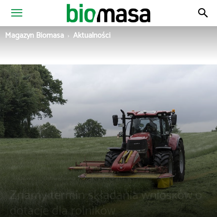
Magazyn
Magazyn Biomasa
Aktualności
Biomasa
Aktualności
Dofinansowania
Wiadomości z Polski
Znamy termin składania wniosków o
dotacje dla rolników