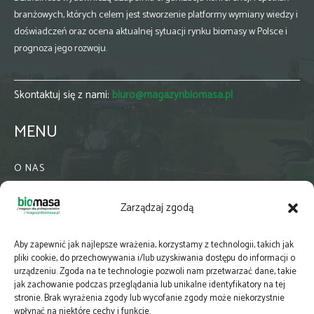
branżowych, których celem jest stworzenie platformy wymiany wiedzy i
doświadczeń oraz ocena aktualnej sytuacji rynku biomasy w Polsce i
prognoza jego rozwoju.
Skontaktuj się z nami:
biuro@magazynbiomasa.pl
MENU
O NAS
KONTAKT
Zarządzaj zgodą
WSPÓŁPRACA
ZIELONA GMINA
Aby zapewnić jak najlepsze wrażenia, korzystamy z technologii, takich jak
PRENUMERATA
pliki cookie, do przechowywania i/lub uzyskiwania dostępu do informacji o
urządzeniu. Zgoda na te technologie pozwoli nam przetwarzać dane, takie
NEWSLETTER
jak zachowanie podczas przeglądania lub unikalne identyfikatory na tej
MAPY
stronie. Brak wyrażenia zgody lub wycofanie zgody może niekorzystnie
wpłynąć na niektóre cechy i funkcje.