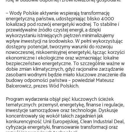
rolę w budowie odpornej i zrównoważonej gospodarki.
– Wody Polskie aktywnie wspierają transformację
energetyczną państwa, udostępniając blisko 4 000
lokalizacji pod rozwój energetyki wodnej. To stabilne i
przewidywalne źródło czystej energii, a dzięki
wykorzystaniu istniejących piętrzeń minimalizujemy
wpływ inwestycji na środowisko. W pełni wykorzystując
dostępny potencjał, tworzymy warunki do rozwoju
nowoczesnej, niskoemisyjnej energetyki, łącząc korzyści
ekonomiczne i ekologiczne oraz wzmacniając lokalne
bezpieczeństwo energetyczne. To szczególnie ważne w
dobie zmian klimatycznych, gdyż racjonalne zarządzanie
zasobami wodnymi będzie miało kluczowe znaczenie dla
budowy odporności państwa – powiedział Mateusz
Balcerowicz, prezes Wód Polskich.
Program wydarzenia objął pięć kluczowych ścieżek
tematycznych: przemysł, energetykę, finanse i regulacje,
inwestycje samorządowe oraz technologie. Dyskusje
koncentrowały się wokół takich zagadnień jak
konkurencyjność Unii Europejskiej, Clean Industrial Deal,
cyfryzacja energetyki, finansowanie transformacji oraz