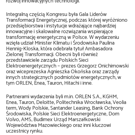
rozwój innowacyjnych technologii.
Integralną częścią Kongresu była Gala Liderów
Transformacji Energetycznej, podczas której wyróżniono
przedsiębiorstwa i instytucje wdrażające najbardziej
innowacyjne i skalowalne rozwiązania wspierające
transformację energetyczną w Polsce. W wydarzeniu
wzięła udział Minister Klimatu i Środowiska Paulina
Hennig-Kloska, która odebrała tytuł Ambasadora
Zielonej Transformacji. Obecni byli również
przedstawiciele zarządu Polskich Sieci
Elektroenergetycznych – prezes Grzegorz Onichimowski
oraz wiceprezeska Agnieszka Okońska oraz zarządy
innych strategicznych podmiotów energetycznych, w
tym ORLEN, Enea, Tauron, Hitachi i inne.
Partnerami wydarzenia byli m.in. ORLEN S.A., KGHM,
Enea, Tauron, Deloitte, Politechnika Wrocławska, Veolia
term, Wody Polskie, Santander Leasing, Bank Ochrony
Środowiska, Polskie Sieci Elektroenergetyczne, Dom
Volvo, AMS, Budimex Urząd Marszałkowski
Województwa Mazowieckiego oraz inni kluczowi
uczestnicy rynku.