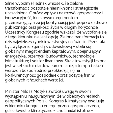
Silnie wybrzmiał jednak wniosek, że zielona
transformacja pozostaje nieunikniona i strategicznie
uzasadniona. Oprócz wpływu na rozwój gospodarczy i
innowacyjność, kluczowym argumentem
przemawiającym za jej kontynuacją jest poprawa zdrowia
publicznego oraz jakości życia w długim horyzoncie.
Uczestnicy Kongresu zgodnie wskazali, że wycofanie się
z tego kierunku nie jest opcją. Zielona transformacja to
dziś największy rynek inwestycyjny na świecie. Przestała
być wyłącznie agendą środowiskową – stała się
globalnym megatrendem kapitałowym, obejmującym
energetykę, przemysł, budownictwo, technologie,
infrastrukturę i sektor finansowy. Skala inwestycji liczona
jest w setkach miliardów euro rocznie, a tempo i jakość
wdrożeń bezpośrednio przekładają się na
konkurencyjność gospodarek oraz pozycję firm w
globalnych łańcuchach wartości.
Minister Miłosz Motyka zwrócił uwagę w swoim
wystąpieniu inauguracyjnym, że w obecnych realiach
geopolitycznych Polski Kongres Klimatyczny ewoluuje
w kierunku kongresu energetyczno-gospodarczego,
gdzie kwestie klimatyczne – choć nadal istotne –