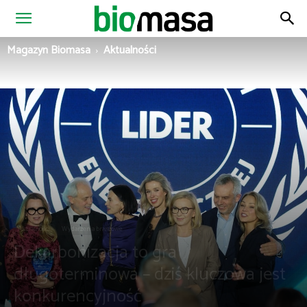
Magazyn
Magazyn Biomasa
Aktualności
Biomasa
Aktualności
Wydarzenia branżowe
Dekarbonizacja to gra
długoterminowa – dziś kluczowa jest
konkurencyjność