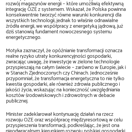
rozwój magazynów energii – które umożliwią efektywną
integrację OZE z systemem. Wskazał, że Polska powinna
konsekwentnie tworzyć równe warunki konkurencji dla
wszystkich technologii, jednak to właśnie odnawialne
źródła energii, we współpracy z energetyką jądrową, już
dziś stanowią fundament nowoczesnego systemu
energetycznego.
Motyka zaznaczył, że opóźnianie transformacji oznacza
realne ryzyko utraty konkurencyjności gospodarki,
zwracając uwagę, że inwestycje w zielone technologie
przyspieszają na całym świecie – zarówno w Europie, jak i
w Stanach Zjednoczonych czy Chinach. Jednocześnie
przypomniał, że transformacja energetyczna to nie tylko
kwestia gospodarki, ale również zdrowia publicznego i
jakości życia, wskazując na konieczność uwzględniania
kosztów środowiskowych i zdrowotnych w debacie
publicznej.
Minister zadeklarował kontynuację działań na rzecz
rozwoju OZE oraz współpracę międzyresortową w celu
przyspieszenia transformacji, podkreślając, że jest ona
nieodwracalnym kierunkiem rozwoju polskiej gospodarki.