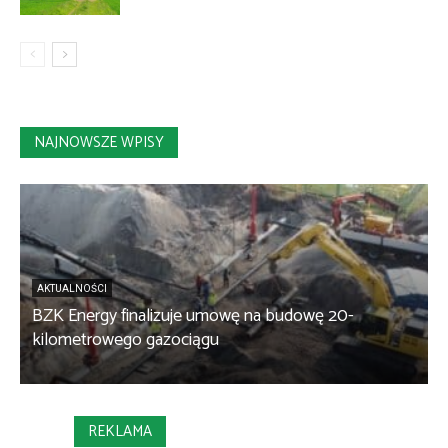
NAJNOWSZE WPISY
AKTUALNOŚCI
BZK Energy finalizuje umowę na budowę 20-
kilometrowego gazociągu
B
REKLAMA