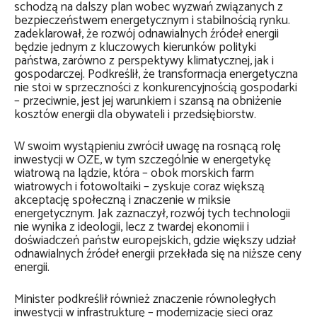
schodzą na dalszy plan wobec wyzwań związanych z
bezpieczeństwem energetycznym i stabilnością rynku.
zadeklarował, że rozwój odnawialnych źródeł energii
będzie jednym z kluczowych kierunków polityki
państwa, zarówno z perspektywy klimatycznej, jak i
gospodarczej. Podkreślił, że transformacja energetyczna
nie stoi w sprzeczności z konkurencyjnością gospodarki
– przeciwnie, jest jej warunkiem i szansą na obniżenie
kosztów energii dla obywateli i przedsiębiorstw.
W swoim wystąpieniu zwrócił uwagę na rosnącą rolę
inwestycji w OZE, w tym szczególnie w energetykę
wiatrową na lądzie, która – obok morskich farm
wiatrowych i fotowoltaiki – zyskuje coraz większą
akceptację społeczną i znaczenie w miksie
energetycznym. Jak zaznaczył, rozwój tych technologii
nie wynika z ideologii, lecz z twardej ekonomii i
doświadczeń państw europejskich, gdzie większy udział
odnawialnych źródeł energii przekłada się na niższe ceny
energii.
Minister podkreślił również znaczenie równoległych
inwestycji w infrastrukturę – modernizację sieci oraz