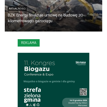
AKTUALNOŚCI
BZK Energy finalizuje umowę na budowę 20-
kilometrowego gazociągu
B
REKLAMA