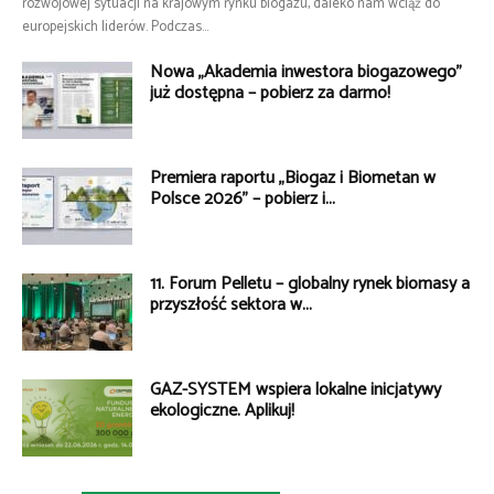
rozwojowej sytuacji na krajowym rynku biogazu, daleko nam wciąż do
europejskich liderów. Podczas...
Nowa „Akademia inwestora biogazowego”
już dostępna – pobierz za darmo!
Premiera raportu „Biogaz i Biometan w
Polsce 2026” – pobierz i...
11. Forum Pelletu – globalny rynek biomasy a
przyszłość sektora w...
GAZ-SYSTEM wspiera lokalne inicjatywy
ekologiczne. Aplikuj!