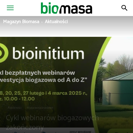
Magazyn
Magazyn Biomasa
Aktualności
Biomasa
Aktualności
Wydarzenia branżowe
Cykl webinarów biogazowych
zakończony